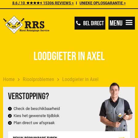
8.6 / 10
15306 REVIEWS >
UNIEKE OPLOSGARANTIE >
Menu
BEL DIRECT
Loodgieter in Axel
Home
Rioolproblemen
Loodgieter in Axel
Verstopping?
Check de beschikbaarheid
Kies het gewenste tijdblok
Plan direct uw afspraak