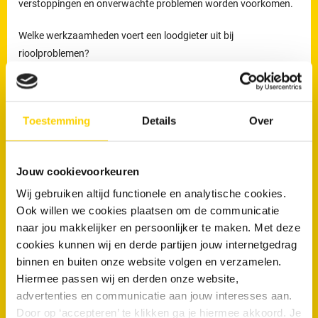
verstoppingen en onverwachte problemen worden voorkomen.
Welke werkzaamheden voert een loodgieter uit bij
rioolproblemen?
De loodgieters van RRS worden ingezet voor het verhelpen van
verstoppingen en lekkages, maar ook voor het reinigen,
Toestemming
Details
Over
inspecteren en preventief onderhouden van rioleringen.
Preventief onderhoud helpt om ophoping van vuil tijdig te
verwijderen en verkleint de kans op terugkerende verstoppingen
Jouw cookievoorkeuren
en onverwachte kosten.
Wij gebruiken altijd functionele en analytische cookies.
Loodgieters voor ontstopping van uw WC
Ook willen we cookies plaatsen om de communicatie
of afvoer in Axel
naar jou makkelijker en persoonlijker te maken. Met deze
cookies kunnen wij en derde partijen jouw internetgedrag
Wanneer is een loodgieter nodig bij een verstopte wc of afvoer?
binnen en buiten onze website volgen en verzamelen.
Hiermee passen wij en derden onze website,
Een loodgieter is nodig wanneer een toilet of afvoer niet meer
advertenties en communicatie aan jouw interesses aan.
doorspoelt of wanneer een verstopping blijft terugkomen. Wordt
Door op ‘accepteren’ te klikken ga je hiermee akkoord. Je
een blokkade niet correct verholpen, dan kan deze verergeren en