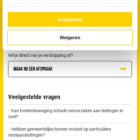
kunt je cookievoorkeuren altijd weer aanpassen. Lees er
uiteindelijk leiden tot lekkage of schade aan de riolering.
meer over in ons
privacy beleid.
Accepteren
De loodgieters van RRS in Axel beschikken over professionele
apparatuur om dit soort verstoppingen zorgvuldig te verhelpen
en herhaling te voorkomen.
Weigeren
Wil je direct van je verstopping af?
Maak nu een afspraak
Veelgestelde vragen
Kan bodembeweging schade veroorzaken aan leidingen in
Axel?
Hebben gemeentelijke bomen invloed op particuliere
rioolaansluitingen?