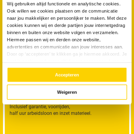
Wij gebruiken altijd functionele en analytische cookies.
Ook willen we cookies plaatsen om de communicatie
088 - 030 13 13
naar jou makkelijker en persoonlijker te maken. Met deze
cookies kunnen wij en derde partijen jouw internetgedrag
Offerteaanvraag
binnen en buiten onze website volgen en verzamelen.
Hiermee passen wij en derden onze website,
advertenties en communicatie aan jouw interesses aan.
Vragen of suggesties
Door op ‘accepteren’ te klikken ga je hiermee akkoord. Je
kunt je cookievoorkeuren altijd weer aanpassen. Lees er
meer over in ons
privacy beleid.
Accepteren
RRS Lost
€149
het op
Weigeren
Inclusief garantie, voorrijden,
half uur arbeidsloon en inzet materieel.