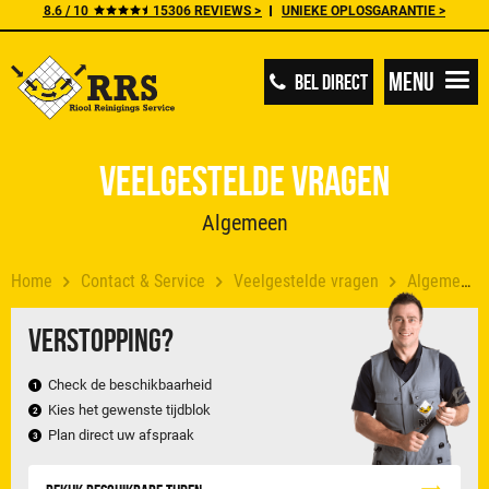
8.6 / 10
15306 REVIEWS >
UNIEKE OPLOSGARANTIE >
Menu
BEL DIRECT
Veelgestelde vragen
Algemeen
Home
Contact & Service
Veelgestelde vragen
Algemeen
Verstopping?
Check de beschikbaarheid
Kies het gewenste tijdblok
Plan direct uw afspraak