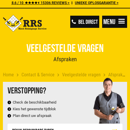
8.6 / 10
15306 REVIEWS >
UNIEKE OPLOSGARANTIE >
Menu
BEL DIRECT
Veelgestelde vragen
Afspraken
Home
Contact & Service
Veelgestelde vragen
Afspraken
Verstopping?
Check de beschikbaarheid
Kies het gewenste tijdblok
Plan direct uw afspraak