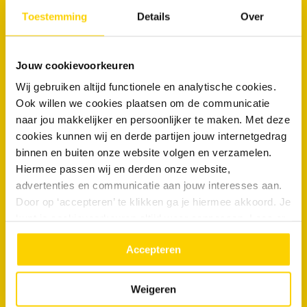
Toestemming
Details
Over
Direct
Jouw cookievoorkeuren
Contact
Wij gebruiken altijd functionele en analytische cookies.
Ook willen we cookies plaatsen om de communicatie
naar jou makkelijker en persoonlijker te maken. Met deze
cookies kunnen wij en derde partijen jouw internetgedrag
Plan een afspraak online
binnen en buiten onze website volgen en verzamelen.
Hiermee passen wij en derden onze website,
088 - 030 13 13
advertenties en communicatie aan jouw interesses aan.
Door op ‘accepteren’ te klikken ga je hiermee akkoord. Je
kunt je cookievoorkeuren altijd weer aanpassen. Lees er
Offerteaanvraag
meer over in ons
privacy beleid.
Accepteren
Vragen of suggesties
Weigeren