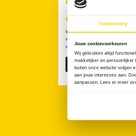
Waarom werken bij REMONDIS
Klaar voor de volgende stap?
Toestemming
We maken graag kennis met je! Stuur s
wij jou binnenkort in ons team! Voor 
Jouw cookievoorkeuren
met: Niels Uffing, niels.uffing@rrs.nl
Wij gebruiken altijd functio
makkelijker en persoonlijker
Solliciteren
buiten onze website volgen 
aan jouw interesses aan. Doo
aanpassen. Lees er meer ov