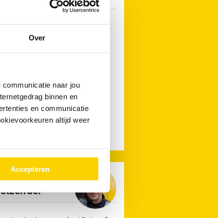
Werken aan een optimale
Over
klantbeleving
Samenwerken
de communicatie naar jou
Ruimte voor initiatief
nternetgedrag binnen en
ertenties en communicatie
Goede arbeidsvoorwaarden
ookievoorkeuren altijd weer
Informele werksfeer
Accepteren
en verstopping
hetzelfde!