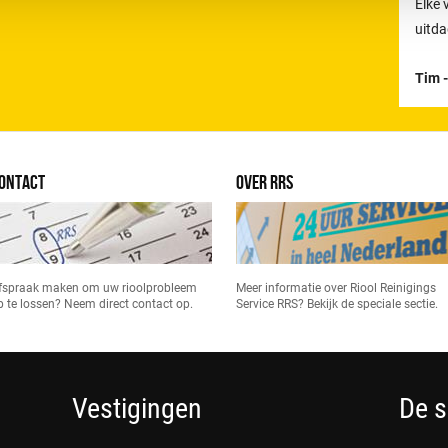
Elke 
uitda
Tim 
ONTACT
OVER RRS
fspraak maken om uw rioolprobleem
Meer informatie over Riool Reinigings
p te lossen? Neem direct contact op.
Service RRS? Bekijk de speciale sectie.
Vestigingen
De s