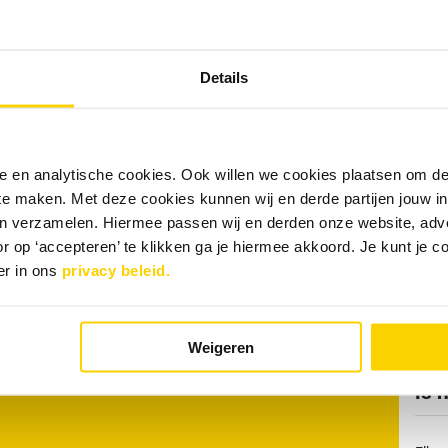
 RRS?
Details
nel je CV via de sollicitatieknop. Wie weet verwelkomen
meer informatie over de functie kun je contact opnemen
nele en analytische cookies. Ook willen we cookies plaatsen om 
 te maken. Met deze cookies kunnen wij en derde partijen jouw i
en verzamelen. Hiermee passen wij en derden onze website, adv
r op ‘accepteren’ te klikken ga je hiermee akkoord. Je kunt je c
er in ons
privacy beleid.
Weigeren
Ge
is 