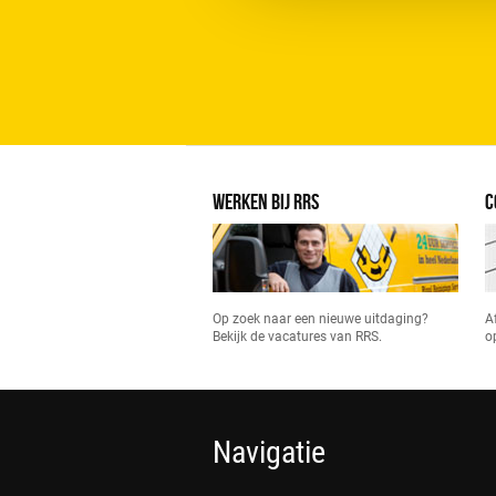
WERKEN BIJ RRS
C
Op zoek naar een nieuwe uitdaging?
A
Bekijk de vacatures van RRS.
o
Navigatie