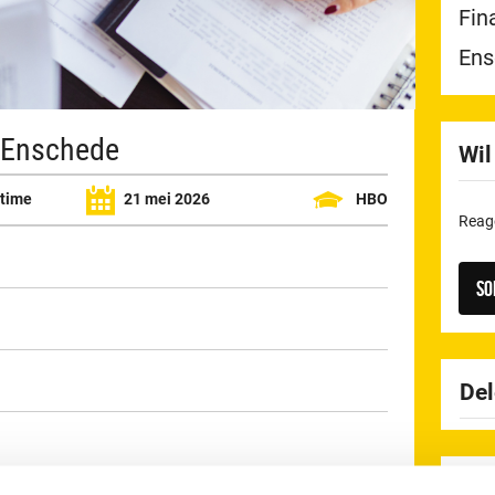
Fin
Ens
- Enschede
Wil
ltime
21 mei 2026
HBO
Reage
So
De
Wer