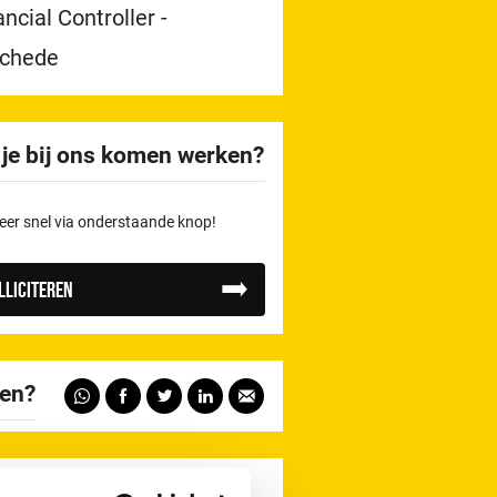
ancial Controller -
chede
 je bij ons komen werken?
er snel via onderstaande knop!
lliciteren
len?
ken bij RRS betekent