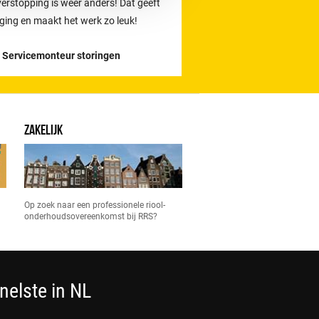
verstopping is weer anders! Dat geeft
ging en maakt het werk zo leuk!
- Servicemonteur storingen
ZAKELIJK
Op zoek naar een professionele riool-
onderhoudsovereenkomst bij RRS?
nelste in NL