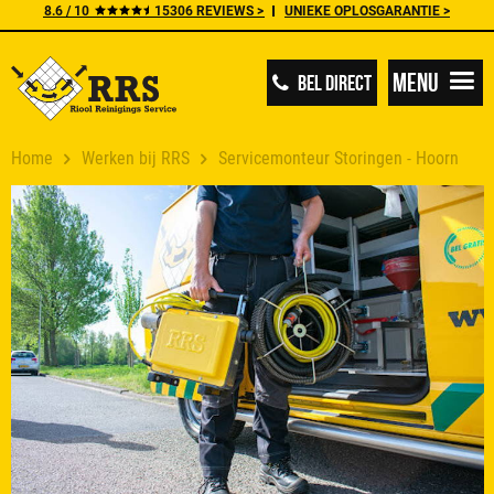
8.6 / 10
15306 REVIEWS >
UNIEKE OPLOSGARANTIE >
Menu
BEL DIRECT
Home
Werken bij RRS
Servicemonteur Storingen - Hoorn