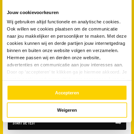
Jouw cookievoorkeuren
Wij gebruiken altijd functionele en analytische cookies.
Ook willen we cookies plaatsen om de communicatie
Hoorn
naar jou makkelijker en persoonlijker te maken. Met deze
cookies kunnen wij en derde partijen jouw internetgedrag
binnen en buiten onze website volgen en verzamelen.
Servicemonteur Storingen - Hoorn
Hiermee passen wij en derden onze website,
advertenties en communicatie aan jouw interesses aan.
Door op ‘accepteren’ te klikken ga je hiermee akkoord. Je
Ben jij geschikt om bij ons te komen
kunt je cookievoorkeuren altijd weer aanpassen. Lees er
werken?
meer over in ons
privacy beleid.
Accepteren
Doe de test en solliciteer direct!
Weigeren
Start de test