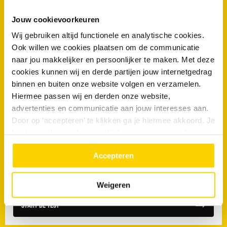
Jouw cookievoorkeuren
Wij gebruiken altijd functionele en analytische cookies.
Ook willen we cookies plaatsen om de communicatie
Duiven
naar jou makkelijker en persoonlijker te maken. Met deze
cookies kunnen wij en derde partijen jouw internetgedrag
Servicemonteur Reparaties - Duiven
binnen en buiten onze website volgen en verzamelen.
Hiermee passen wij en derden onze website,
advertenties en communicatie aan jouw interesses aan.
Door op ‘accepteren’ te klikken ga je hiermee akkoord. Je
Ben jij geschikt om bij ons te komen
kunt je cookievoorkeuren altijd weer aanpassen. Lees er
werken?
meer over in ons
privacy beleid.
Accepteren
Doe de test en solliciteer direct!
Weigeren
Start de test