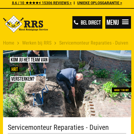
8.6 / 10
15306 REVIEWS >
UNIEKE OPLOSGARANTIE >
Menu
BEL DIRECT
Home
Werken bij RRS
Servicemonteur Reparaties - Duiven
Servicemonteur Reparaties - Duiven