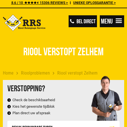
8.6 / 10
15306 REVIEWS >
UNIEKE OPLOSGARANTIE >
Menu
BEL DIRECT
Riool verstopt Zelhem
Home
Rioolproblemen
Riool verstopt Zelhem
Verstopping?
Check de beschikbaarheid
Kies het gewenste tijdblok
Plan direct uw afspraak