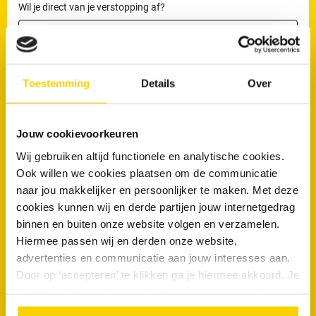
Wil je direct van je verstopping af?
Maak nu een afspraak
Toestemming
Details
Over
Veelgestelde vragen
Jouw cookievoorkeuren
Wij gebruiken altijd functionele en analytische cookies.
Komen terugkerende verstoppingen vaker voor in bepaalde
Ook willen we cookies plaatsen om de communicatie
delen van Zelhem?
naar jou makkelijker en persoonlijker te maken. Met deze
Zijn nieuwbouwwoningen in Zelhem minder gevoelig voor
cookies kunnen wij en derde partijen jouw internetgedrag
verstoppingen?
binnen en buiten onze website volgen en verzamelen.
Hiermee passen wij en derden onze website,
Zijn woningen in laaggelegen delen van Zelhem gevoeliger voor
advertenties en communicatie aan jouw interesses aan.
wateroverlast?
Door op ‘accepteren’ te klikken ga je hiermee akkoord. Je
Welke rioolproblemen treffen oudere buurten in Zelhem het
kunt je cookievoorkeuren altijd weer aanpassen. Lees er
vaakst?
meer over in ons
privacy beleid.