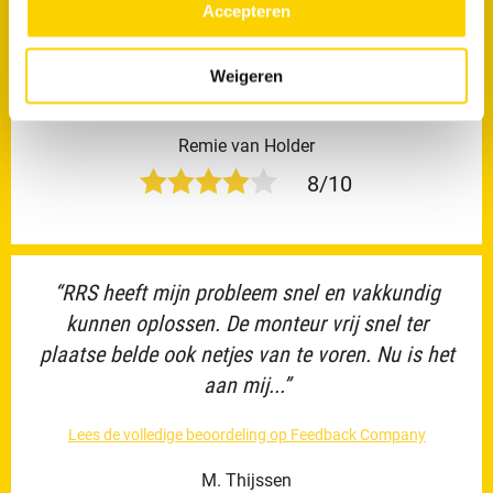
Accepteren
“Ik heb een goede afspraak bij u kunnen maken.
Weigeren
Ben tevreden.”
Remie van Holder
8/10
“RRS heeft mijn probleem snel en vakkundig
kunnen oplossen. De monteur vrij snel ter
plaatse belde ook netjes van te voren. Nu is het
aan mij...”
Lees de volledige beoordeling op Feedback Company
M. Thijssen