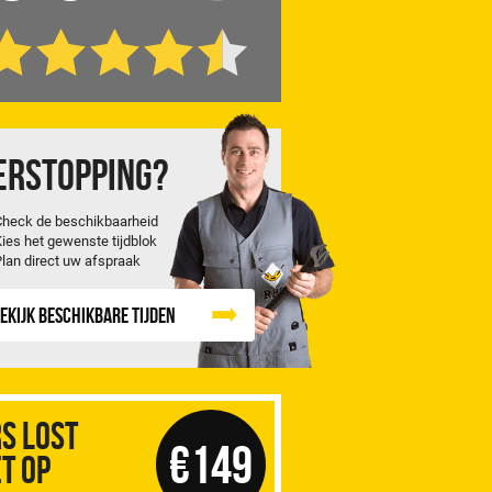
erstopping?
Check de beschikbaarheid
Kies het gewenste tijdblok
Plan direct uw afspraak
ekijk beschikbare tijden
S Lost
€149
t op