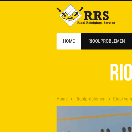
HOME
RIOOLPROBLEMEN
Ri
Home
Rioolproblemen
Riool vers