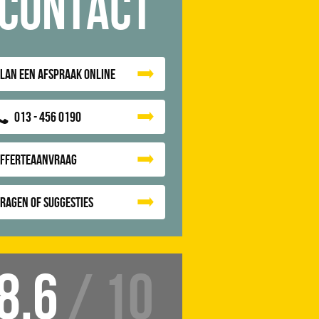
Contact
lan een afspraak online
013 - 456 0190
Offerteaanvraag
ragen of suggesties
8.6
/ 10