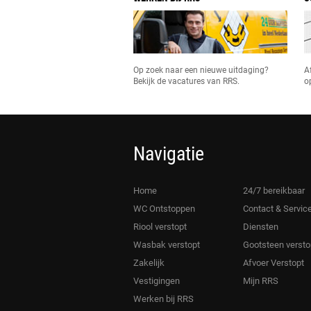
Op zoek naar een nieuwe uitdaging?
A
Bekijk de vacatures van RRS.
o
Navigatie
Home
24/7 bereikbaar
WC Ontstoppen
Contact & Servic
Riool verstopt
Diensten
Wasbak verstopt
Gootsteen versto
Zakelijk
Afvoer Verstopt
Vestigingen
Mijn RRS
Werken bij RRS