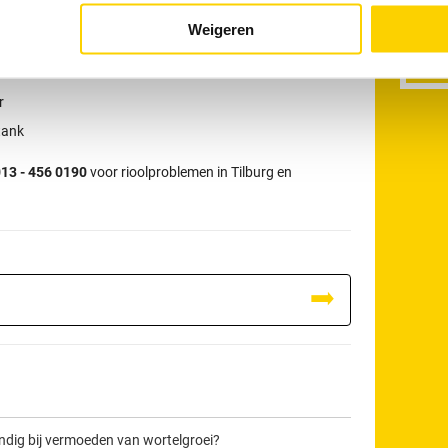
r:
Weigeren
W
r
tank
13 - 456 0190
voor rioolproblemen in Tilburg en
andig bij vermoeden van wortelgroei?