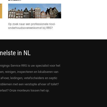
Op zoek naar een professionele riool-
onderhoudsovereenkomst bij RRS?
nelste in NL
inigings Service RRS is uw specialist voor het
en, reinigen, inspecteren en lokaliseren van
, afvoer, leidingen, vetafscheiders en septic
roblemen met een verstopte afvoer of toilet?
rlast? Onze monteurs lossen het op.