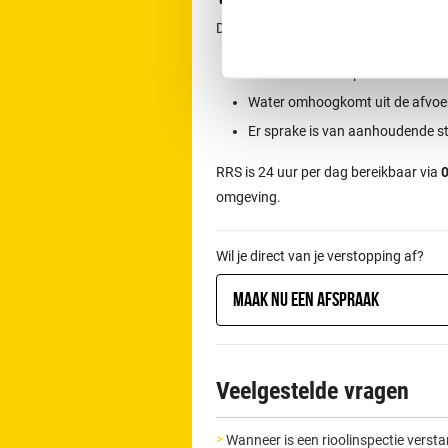
Direct contact is aan te raden wannee
Het toilet overloopt
Water omhoogkomt uit de afvoe
Er sprake is van aanhoudende s
RRS is 24 uur per dag bereikbaar via
0
omgeving.
Wil je direct van je verstopping af?
Maak nu een afspraak
Veelgestelde vragen
Wanneer is een rioolinspectie verst