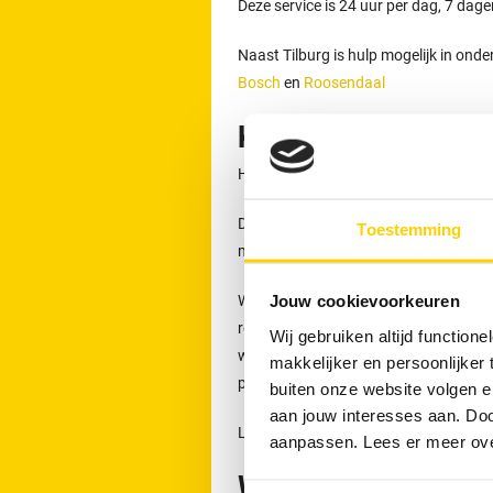
Deze service is 24 uur per dag, 7 dag
Naast Tilburg is hulp mogelijk in ond
Bosch
en
Roosendaal
Kosten ontstoppingsb
Het starttarief bedraagt € 149,- inclu
Dit tarief geldt voor het eerste half u
Toestemming
materieel. In 85 % van de gevallen ka
Wanneer de werkzaamheden langer dure
Jouw cookievoorkeuren
rekening gebracht. De genoemde bedra
Wij gebruiken altijd functio
weekendtoeslagen. De prijzen gelden vo
makkelijker en persoonlijker
plaats.
buiten onze website volgen 
aan jouw interesses aan. Doo
Lees meer over
onze tarieven, garanti
aanpassen. Lees er meer ov
Wanneer direct con