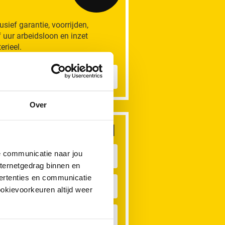
lusief garantie, voorrijden,
f uur arbeidsloon en inzet
erieel.
eer informatie
Over
dere rioolproblemen
de communicatie naar jou
astafel Verstopt
nternetgedrag binnen en
ertenties en communicatie
aatwasser Verstopt
ookievoorkeuren altijd weer
ateroverlast