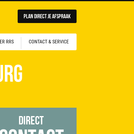
Plan direct je afspraak
ER RRS
CONTACT & SERVICE
urg
Direct