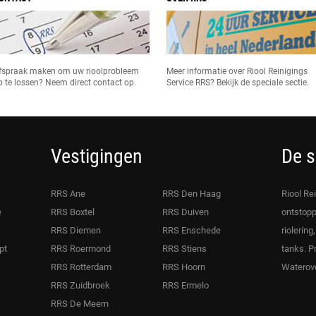
fspraak maken om uw rioolprobleem
Meer informatie over Riool Reinigings
p te lossen? Neem direct contact op.
Service RRS? Bekijk de speciale sectie.
Vestigingen
De s
RRS Ane
RRS Den Haag
Riool Re
e
RRS Boxtel
RRS Duiven
ontstopp
RRS Diemen
RRS Enschede
riolering
pt
RRS Roermond
RRS Stiens
tanks. P
RRS Rotterdam
RRS Hoorn
Waterove
RRS Zuidbroek
RRS Ermelo
RRS De Meern