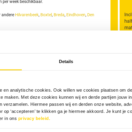
en per week beschikbaar.
Inc
er andere
Hilvarenbeek
,
Boxtel
,
Breda
,
Eindhoven
,
Den
hal
mat
edrijf Tilburg
M
sief BTW.
ur en is inclusief voorrijkosten en inzet van standaard
Details
n de verstopping binnen dit tarief worden verholpen.
An
n, wordt € 32,50 inclusief BTW per extra kwartier in
gen zijn exclusief eventuele avond- of
nele en analytische cookies. Ook willen we cookies plaatsen om 
W
or particulieren. Betaling vindt bij voorkeur per PIN
 te maken. Met deze cookies kunnen wij en derde partijen jouw i
en verzamelen. Hiermee passen wij en derden onze website, adv
V
r op ‘accepteren’ te klikken ga je hiermee akkoord. Je kunt je c
e en geen succes, geen betaling
er in ons
privacy beleid.
W
tact opnemen?