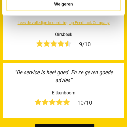
er zat een hoogprijskaartje aan maar dat was
Weigeren
het ook...”
Lees de volledige beoordeling op Feedback Company
Oirsbeek
9/10
“De service is heel goed. En ze geven goede
advies”
Eijkenboom
10/10