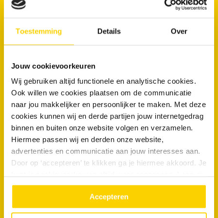
Maak nu een afspraak
Toestemming
Details
Over
Veelgestelde vragen
Jouw cookievoorkeuren
Wij gebruiken altijd functionele en analytische cookies.
Kunnen wortels ook moderne rioolleidingen beschadigen?
Ook willen we cookies plaatsen om de communicatie
naar jou makkelijker en persoonlijker te maken. Met deze
Welke afvoerproblemen worden het vaakst gemeld in Tegelen?
cookies kunnen wij en derde partijen jouw internetgedrag
Hebben woningen met kruipruimtes in Tegelen vaker
binnen en buiten onze website volgen en verzamelen.
rioolproblemen?
Hiermee passen wij en derden onze website,
advertenties en communicatie aan jouw interesses aan.
Zijn verstoppingen in Tegelen anders dan in andere plaatsen?
Door op ‘accepteren’ te klikken ga je hiermee akkoord. Je
kunt je cookievoorkeuren altijd weer aanpassen. Lees er
meer over in ons
privacy beleid.
“Hier waren 2 toppers aan het werk ze zijn
Accepteren
doorgegaan tot het probleem verholpen was. ..