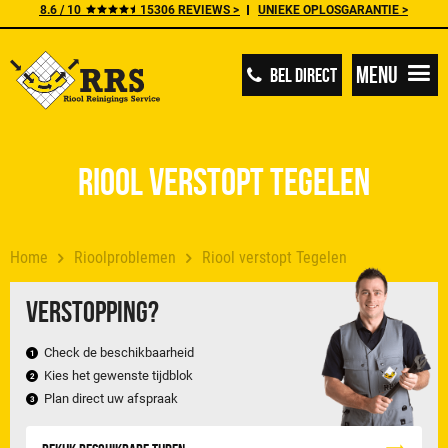
8.6 / 10
15306 REVIEWS >
UNIEKE OPLOSGARANTIE >
Menu
BEL DIRECT
Riool verstopt Tegelen
Home
Rioolproblemen
Riool verstopt Tegelen
Verstopping?
Check de beschikbaarheid
Kies het gewenste tijdblok
Plan direct uw afspraak