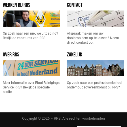
WERKEN BIJ RRS
CONTACT
Op zoek naar een nieuwe uitdaging?
Afspraak maken om uw
Bekijk de vacatures van RRS.
rioolprobleem op te lossen? Neem
direct contact op.
OVER RRS
ZAKELIJK
Meer informatie over Riool Reinigings
Op zoek naar een professionele riool-
Service RRS? Bekijk de speciale
onderhoudsovereenkomst bij RRS?
sectie.
Copyright © 2026 – RRS. Alle rechten voorbehouden