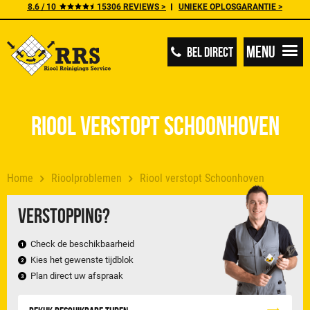
8.6 / 10
15306 REVIEWS >
UNIEKE OPLOSGARANTIE >
Menu
BEL DIRECT
Riool verstopt Schoonhoven
Home
Rioolproblemen
Riool verstopt Schoonhoven
Verstopping?
Check de beschikbaarheid
Kies het gewenste tijdblok
Plan direct uw afspraak