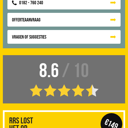
0182 - 760 240
Offerteaanvraag
Vragen of suggesties
8.6
/ 10
RRS Lost
€149