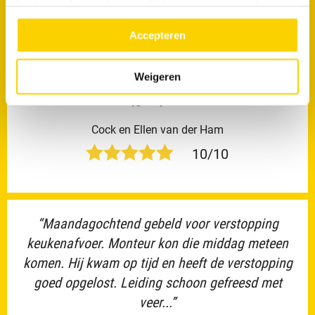
kunt je cookievoorkeuren altijd weer aanpassen. Lees er
wortelgroei in het riool?
meer over in ons
privacy beleid.
Accepteren
“De werknemer was uiterst vriendelijk en
Weigeren
bekwaam. Daarbij werkte hij heel "schoon". Van
ons krijgt hij een tien!”
Cock en Ellen van der Ham
10/10
“Maandagochtend gebeld voor verstopping
keukenafvoer. Monteur kon die middag meteen
komen. Hij kwam op tijd en heeft de verstopping
goed opgelost. Leiding schoon gefreesd met
veer...”