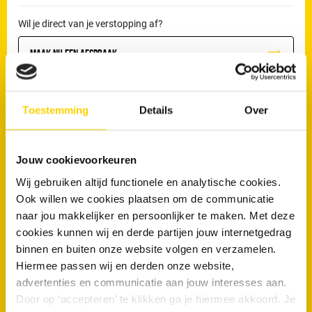
Wil je direct van je verstopping af?
Maak nu een afspraak
Toestemming
Details
Over
Veelgestelde vragen
Jouw cookievoorkeuren
Zien jullie verschillen tussen nieuwbouwwijken en oudere
Wij gebruiken altijd functionele en analytische cookies.
buurten in Schoonhoven?
Ook willen we cookies plaatsen om de communicatie
naar jou makkelijker en persoonlijker te maken. Met deze
Komen afvoerproblemen vaker voor in gestapelde bouw in
cookies kunnen wij en derde partijen jouw internetgedrag
Schoonhoven?
binnen en buiten onze website volgen en verzamelen.
Hebben woningen uit bepaalde bouwperiodes in Schoonhoven
Hiermee passen wij en derden onze website,
vaker rioolproblemen?
advertenties en communicatie aan jouw interesses aan.
Door op ‘accepteren’ te klikken ga je hiermee akkoord. Je
Zijn groene woonwijken in Schoonhoven gevoeliger voor