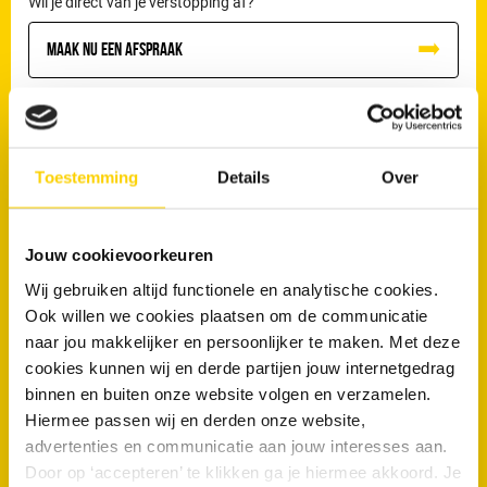
Wil je direct van je verstopping af?
Maak nu een afspraak
Toestemming
Details
Over
Veelgestelde vragen
Waarom kunnen boomwortels schade veroorzaken aan
Jouw cookievoorkeuren
rioolleidingen?
Wij gebruiken altijd functionele en analytische cookies.
Zijn er in Schiedam specifieke omstandigheden die
Ook willen we cookies plaatsen om de communicatie
verstoppingen kunnen veroorzaken?
naar jou makkelijker en persoonlijker te maken. Met deze
cookies kunnen wij en derde partijen jouw internetgedrag
Hebben woningen uit bepaalde bouwperiodes in Schiedam
binnen en buiten onze website volgen en verzamelen.
vaker rioolproblemen?
Hiermee passen wij en derden onze website,
Zijn groene woonwijken in Schiedam gevoeliger voor
advertenties en communicatie aan jouw interesses aan.
wortelgroei in het riool?
Door op ‘accepteren’ te klikken ga je hiermee akkoord. Je