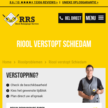
8.6 / 10
15306 REVIEWS >
UNIEKE OPLOSGARANTIE >
Menu
BEL DIRECT
Riool verstopt Schiedam
Home
Rioolproblemen
Riool verstopt Schiedam
Verstopping?
Check de beschikbaarheid
Kies het gewenste tijdblok
Plan direct uw afspraak