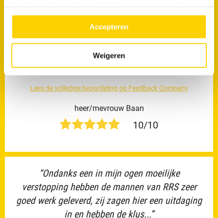
kunt je cookievoorkeuren altijd weer aanpassen. Lees er
meer over in ons
privacy beleid.
“Kennis van zaken . Geven goede adviezen.
Accepteren
Waar voor je geld. Als het veel later wordt, zou
je dat beter doorgeven aan de klant. Worden
Weigeren
jullie...”
Lees de volledige beoordeling op Feedback Company
heer/mevrouw Baan
10/10
“Ondanks een in mijn ogen moeilijke
verstopping hebben de mannen van RRS zeer
goed werk geleverd, zij zagen hier een uitdaging
in en hebben de klus...”