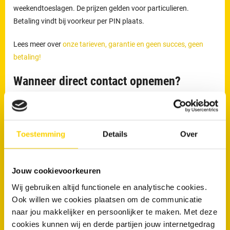
weekendtoeslagen. De prijzen gelden voor particulieren.
Betaling vindt bij voorkeur per PIN plaats.
Lees meer over
onze tarieven, garantie en geen succes, geen
betaling!
Wanneer direct contact opnemen?
Direct contact is aan te raden wanneer:
Het toilet overloopt
Toestemming
Details
Over
Water omhoogkomt uit de afvoer
Er sprake is van aanhoudende stank
Jouw cookievoorkeuren
RRS is 24 uur per dag bereikbaar via
0546 - 702 300
voor
rioolproblemen in Rijssen en omgeving.
Wij gebruiken altijd functionele en analytische cookies.
Ook willen we cookies plaatsen om de communicatie
naar jou makkelijker en persoonlijker te maken. Met deze
Wil je direct van je verstopping af?
cookies kunnen wij en derde partijen jouw internetgedrag