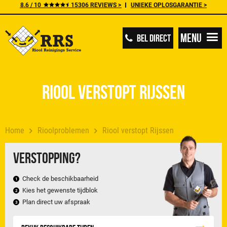
8.6 / 10
15306 REVIEWS >
UNIEKE OPLOSGARANTIE >
Menu
BEL DIRECT
Riool verstopt Rijssen
Home
Rioolproblemen
Riool verstopt Rijssen
Verstopping?
Check de beschikbaarheid
Kies het gewenste tijdblok
Plan direct uw afspraak