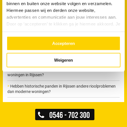
Maak nu een afspraak
binnen en buiten onze website volgen en verzamelen.
Hiermee passen wij en derden onze website,
advertenties en communicatie aan jouw interesses aan.
Door op ‘accepteren’ te klikken ga je hiermee akkoord. Je
Veelgestelde vragen
kunt je cookievoorkeuren altijd weer aanpassen. Lees er
meer over in ons
privacy beleid.
Zijn verstoppingen in appartementen in Rijssen anders dan in
Accepteren
eengezinswoningen?
Zien jullie in Rijssen vaker problemen met boomwortels?
Weigeren
Welke signalen van rioolproblemen komen het vaakst voor bij
woningen in Rijssen?
Hebben historische panden in Rijssen andere rioolproblemen
dan moderne woningen?
0546 - 702 300