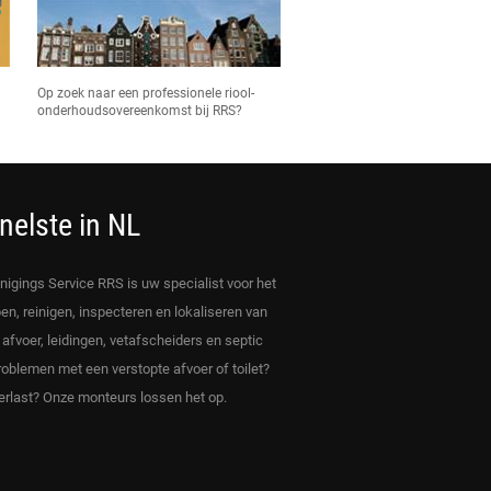
Op zoek naar een professionele riool-
onderhoudsovereenkomst bij RRS?
nelste in NL
inigings Service RRS is uw specialist voor het
en, reinigen, inspecteren en lokaliseren van
, afvoer, leidingen, vetafscheiders en septic
roblemen met een verstopte afvoer of toilet?
rlast? Onze monteurs lossen het op.