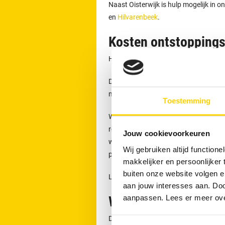
Naast Oisterwijk is hulp mogelijk in 
en
Hilvarenbeek
.
Kosten ontstoppingsb
Het starttarief bedraagt € 149,- inclu
Dit tarief geldt voor het eerste half u
materieel. In 85 % van de gevallen ka
Toestemming
Wanneer de werkzaamheden langer dure
rekening gebracht. De genoemde bedra
Jouw cookievoorkeuren
weekendtoeslagen. De prijzen gelden vo
Wij gebruiken altijd functio
plaats.
makkelijker en persoonlijker
buiten onze website volgen 
Lees meer over
onze tarieven, garanti
aan jouw interesses aan. Doo
aanpassen. Lees er meer ov
Wanneer direct con
Direct contact is aan te raden wannee