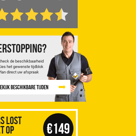
erstopping?
Check de beschikbaarheid
Kies het gewenste tijdblok
Plan direct uw afspraak
ekijk beschikbare tijden
S Lost
€149
t op