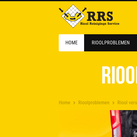
HOME
RIOOLPROBLEMEN
Rioo
Home
Rioolproblemen
Riool vers