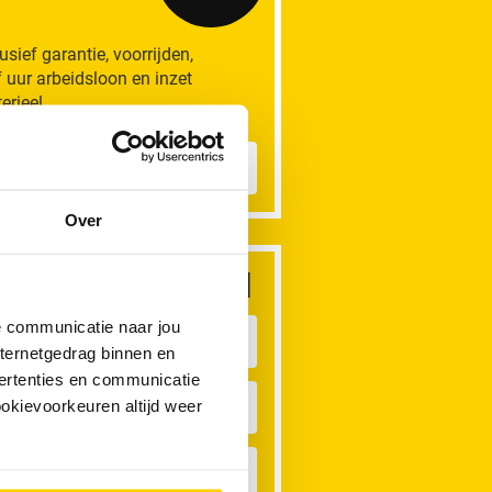
lusief garantie, voorrijden,
f uur arbeidsloon en inzet
erieel.
eer informatie
Over
dere rioolproblemen
de communicatie naar jou
oilet Verstopt
nternetgedrag binnen en
ertenties en communicatie
ouche Verstopt
ookievoorkeuren altijd weer
ateroverlast