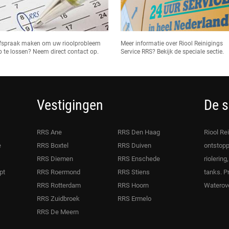
fspraak maken om uw rioolprobleem
Meer informatie over Riool Reinigings
p te lossen? Neem direct contact op.
Service RRS? Bekijk de speciale sectie.
Vestigingen
De s
RRS Ane
RRS Den Haag
Riool Re
e
RRS Boxtel
RRS Duiven
ontstopp
RRS Diemen
RRS Enschede
riolering
pt
RRS Roermond
RRS Stiens
tanks. P
RRS Rotterdam
RRS Hoorn
Waterove
RRS Zuidbroek
RRS Ermelo
RRS De Meern