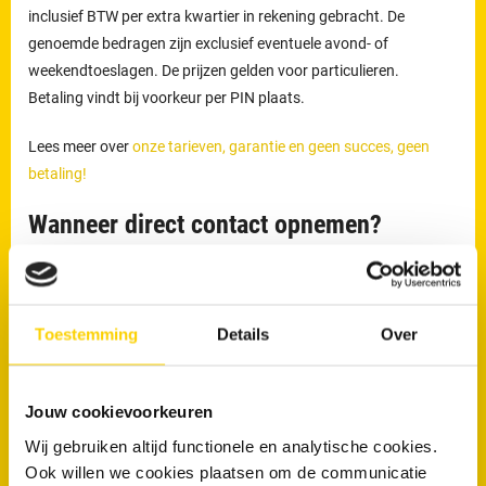
inclusief BTW per extra kwartier in rekening gebracht. De
genoemde bedragen zijn exclusief eventuele avond- of
weekendtoeslagen. De prijzen gelden voor particulieren.
Betaling vindt bij voorkeur per PIN plaats.
Lees meer over
onze tarieven, garantie en geen succes, geen
betaling!
Wanneer direct contact opnemen?
Direct contact is aan te raden wanneer:
Het toilet overloopt
Toestemming
Details
Over
Water omhoogkomt uit de afvoer
Er sprake is van aanhoudende stank
Jouw cookievoorkeuren
RRS is 24 uur per dag bereikbaar via
073 - 639 4010
voor
rioolproblemen in Neerijnen en omgeving
Wij gebruiken altijd functionele en analytische cookies.
Ook willen we cookies plaatsen om de communicatie