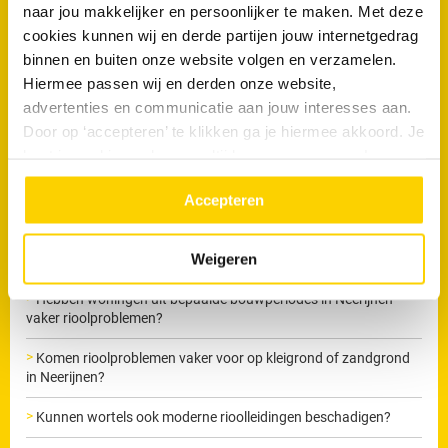
naar jou makkelijker en persoonlijker te maken. Met deze
Wil je direct van je verstopping af?
cookies kunnen wij en derde partijen jouw internetgedrag
binnen en buiten onze website volgen en verzamelen.
Maak nu een afspraak
Hiermee passen wij en derden onze website,
advertenties en communicatie aan jouw interesses aan.
Door op ‘accepteren’ te klikken ga je hiermee akkoord. Je
kunt je cookievoorkeuren altijd weer aanpassen. Lees er
meer over in ons
privacy beleid.
Veelgestelde vragen
Accepteren
Komen terugkerende verstoppingen vaker voor in bepaalde
Weigeren
delen van Neerijnen?
Hebben woningen uit bepaalde bouwperiodes in Neerijnen
vaker rioolproblemen?
Komen rioolproblemen vaker voor op kleigrond of zandgrond
in Neerijnen?
Kunnen wortels ook moderne rioolleidingen beschadigen?