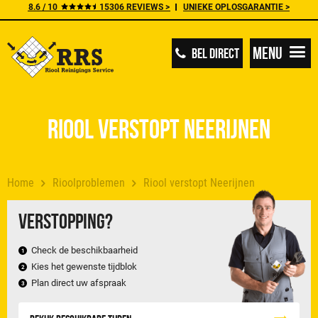
8.6 / 10
15306 REVIEWS >
UNIEKE OPLOSGARANTIE >
Menu
BEL DIRECT
Riool verstopt Neerijnen
Home
Rioolproblemen
Riool verstopt Neerijnen
Verstopping?
Check de beschikbaarheid
Kies het gewenste tijdblok
Plan direct uw afspraak