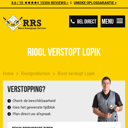
8.6 / 10
15306 REVIEWS >
UNIEKE OPLOSGARANTIE >
Menu
BEL DIRECT
Riool verstopt Lopik
Home
Rioolproblemen
Riool verstopt Lopik
Verstopping?
Check de beschikbaarheid
Kies het gewenste tijdblok
Plan direct uw afspraak