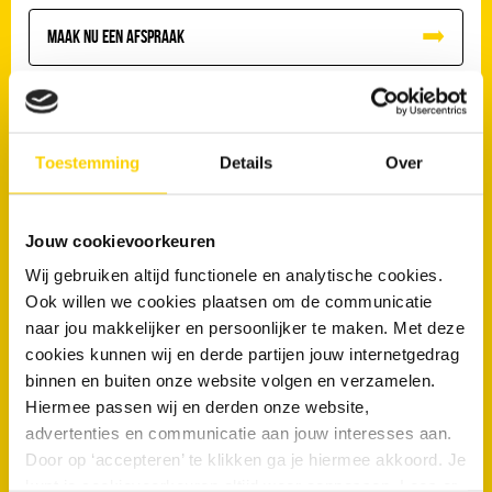
Maak nu een afspraak
Toestemming
Details
Over
Veelgestelde vragen
Kunnen wortels ook moderne rioolleidingen beschadigen?
Jouw cookievoorkeuren
Wij gebruiken altijd functionele en analytische cookies.
Zijn er in Lopik specifieke omstandigheden die verstoppingen
kunnen veroorzaken?
Ook willen we cookies plaatsen om de communicatie
naar jou makkelijker en persoonlijker te maken. Met deze
Komen afvoerproblemen vaker voor in gestapelde bouw in
cookies kunnen wij en derde partijen jouw internetgedrag
Lopik?
binnen en buiten onze website volgen en verzamelen.
Hiermee passen wij en derden onze website,
Hebben gemeentelijke bomen invloed op particuliere
rioolaansluitingen?
advertenties en communicatie aan jouw interesses aan.
Door op ‘accepteren’ te klikken ga je hiermee akkoord. Je
kunt je cookievoorkeuren altijd weer aanpassen. Lees er