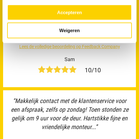
“Wat een fantastische monteur. Aardige man,
meer over in ons
privacy beleid.
Accepteren
zeer behulpzaam en met goed advies. Beste
visitekaartje wat je kan hebben als bedrijf. Klein
Weigeren
puntje van verbetering: had gevraagd...”
Lees de volledige beoordeling op Feedback Company
Sam
10/10
“Makkelijk contact met de klantenservice voor
een afspraak, zelfs op zondag! Toen stonden ze
gelijk om 9 uur voor de deur. Hartstikke fijne en
vriendelijke monteur...”