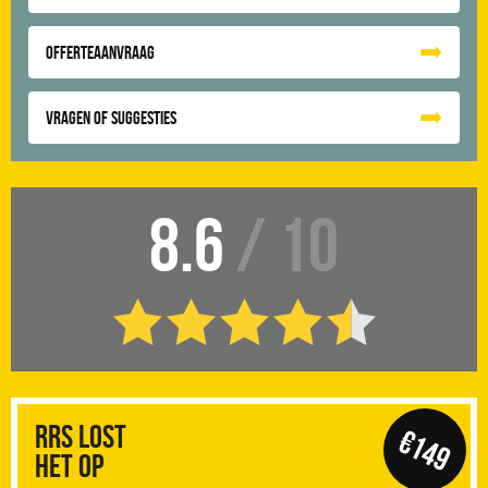
Offerteaanvraag
Vragen of suggesties
8.6
/ 10
RRS Lost
€149
het op