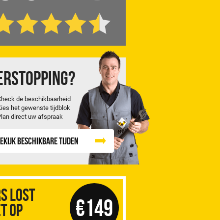
erstopping?
Check de beschikbaarheid
Kies het gewenste tijdblok
Plan direct uw afspraak
ekijk beschikbare tijden
S Lost
€149
t op