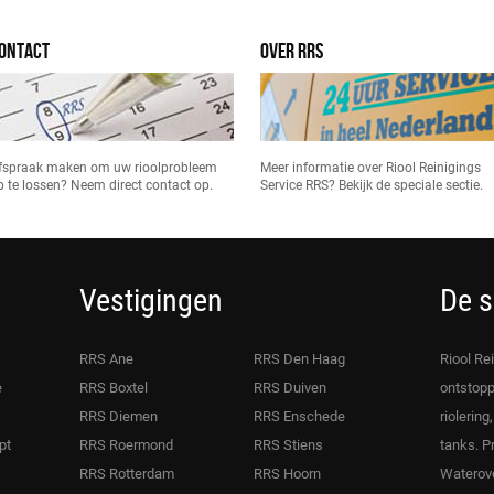
ONTACT
OVER RRS
fspraak maken om uw rioolprobleem
Meer informatie over Riool Reinigings
p te lossen? Neem direct contact op.
Service RRS? Bekijk de speciale sectie.
Vestigingen
De s
RRS Ane
RRS Den Haag
Riool Re
e
RRS Boxtel
RRS Duiven
ontstopp
RRS Diemen
RRS Enschede
riolering
pt
RRS Roermond
RRS Stiens
tanks. P
RRS Rotterdam
RRS Hoorn
Waterove