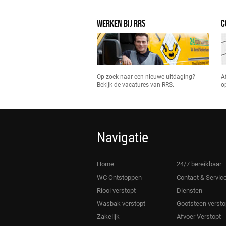
WERKEN BIJ RRS
C
Op zoek naar een nieuwe uitdaging?
A
Bekijk de vacatures van RRS.
o
Navigatie
Home
24/7 bereikbaar
WC Ontstoppen
Contact & Servic
Riool verstopt
Diensten
Wasbak verstopt
Gootsteen versto
Zakelijk
Afvoer Verstopt