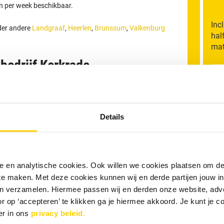
en per week beschikbaar.
Inc
nder andere
Landgraaf
,
Heerlen
,
Brunssum
,
Valkenburg
hal
mat
bedrijf Kerkrade
M
sief BTW.
ur en is inclusief voorrijkosten en inzet van standaard
Details
n de verstopping binnen dit tarief worden verholpen.
An
n, wordt € 32,50 inclusief BTW per extra kwartier in
gen zijn exclusief eventuele avond- of
R
or particulieren. Betaling vindt bij voorkeur per PIN
nele en analytische cookies. Ook willen we cookies plaatsen om 
 te maken. Met deze cookies kunnen wij en derde partijen jouw i
T
en verzamelen. Hiermee passen wij en derden onze website, adv
e en geen succes, geen betaling!
r op ‘accepteren’ te klikken ga je hiermee akkoord. Je kunt je c
er in ons
privacy beleid.
V