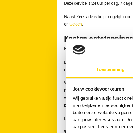
Deze service is 24 uur per dag, 7 dag
Naast Kerkrade is hulp mogelijk in o
en
Geleen
.
Kosten ontstoppings
Het starttarief bedraagt € 149,- inclu
Dit tarief geldt voor het eerste half u
Toestemming
materieel. In 85 % van de gevallen ka
Wanneer de werkzaamheden langer dure
Jouw cookievoorkeuren
rekening gebracht. De genoemde bedra
weekendtoeslagen. De prijzen gelden vo
Wij gebruiken altijd functio
plaats.
makkelijker en persoonlijker
buiten onze website volgen 
Lees meer over
onze tarieven, garanti
aan jouw interesses aan. Doo
aanpassen. Lees er meer ov