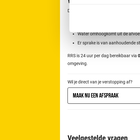
Wanneer direct con
Direct contact is aan te raden wannee
Het toilet overloopt
Water omhoogkomt uit de afvoe
Er sprake is van aanhoudende s
RRS is 24 uur per dag bereikbaar via
0
omgeving.
Wil je direct van je verstopping af?
Maak nu een afspraak
Veelgestelde vragen