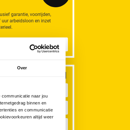
lusief garantie, voorrijden,
f uur arbeidsloon en inzet
erieel.
eer informatie
Over
dere rioolproblemen
iool Verstopt
de communicatie naar jou
nternetgedrag binnen en
oilet Verstopt
ertenties en communicatie
ookievoorkeuren altijd weer
aatwasser Verstopt