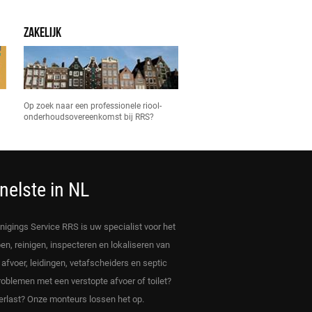
ZAKELIJK
Op zoek naar een professionele riool-
onderhoudsovereenkomst bij RRS?
nelste in NL
inigings Service RRS is uw specialist voor het
en, reinigen, inspecteren en lokaliseren van
, afvoer, leidingen, vetafscheiders en septic
roblemen met een verstopte afvoer of toilet?
rlast? Onze monteurs lossen het op.