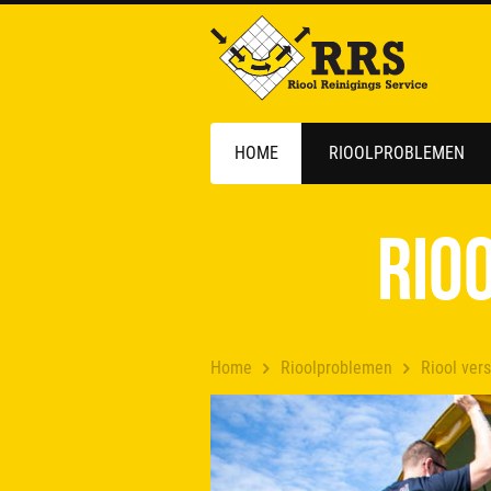
HOME
RIOOLPROBLEMEN
Rio
Home
Rioolproblemen
Riool ver