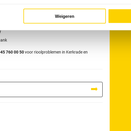
tact opnemen?
r:
W
Weigeren
r
tank
45 760 00 50
voor rioolproblemen in Kerkrade en