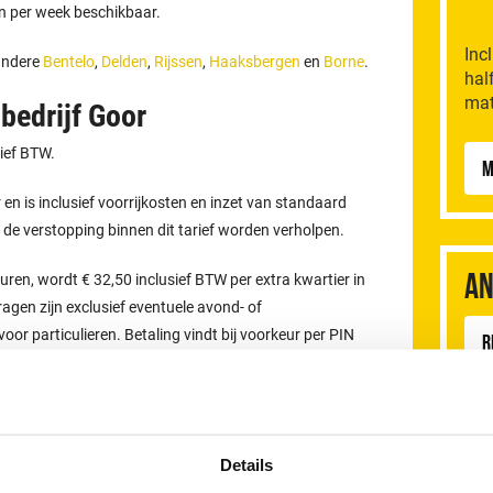
en per week beschikbaar.
Inc
 andere
Bentelo
,
Delden
,
Rijssen
,
Haaksbergen
en
Borne
.
hal
mat
bedrijf Goor
sief BTW.
M
ur en is inclusief voorrijkosten en inzet van standaard
n de verstopping binnen dit tarief worden verholpen.
An
n, wordt € 32,50 inclusief BTW per extra kwartier in
gen zijn exclusief eventuele avond- of
or particulieren. Betaling vindt bij voorkeur per PIN
R
K
e en geen succes, geen betaling!
tact opnemen?
Details
D