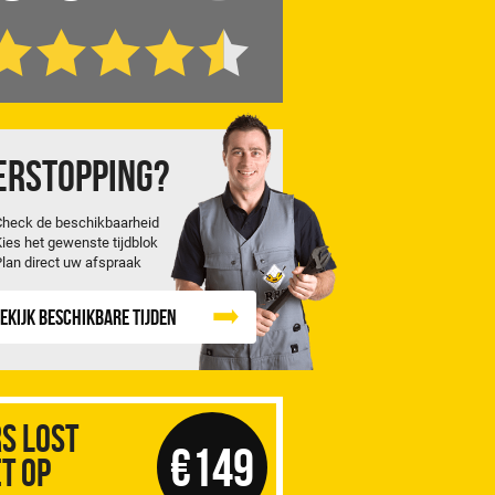
erstopping?
Check de beschikbaarheid
Kies het gewenste tijdblok
Plan direct uw afspraak
ekijk beschikbare tijden
S Lost
€149
t op