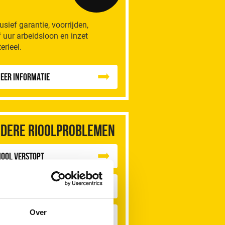
lusief garantie, voorrijden,
f uur arbeidsloon en inzet
erieel.
eer informatie
dere rioolproblemen
iool Verstopt
euken Gootsteen Verstopt
Over
ouche Verstopt