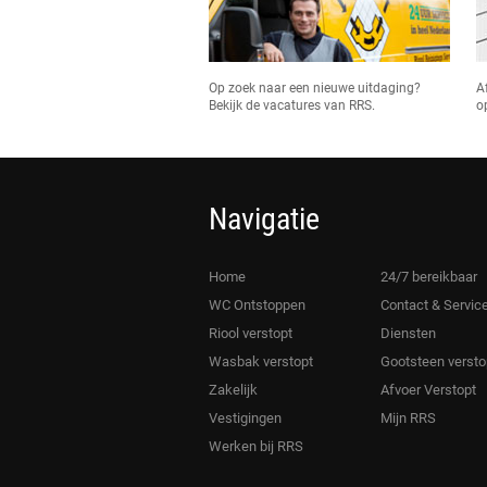
Op zoek naar een nieuwe uitdaging?
A
Bekijk de vacatures van RRS.
o
Navigatie
Home
24/7 bereikbaar
WC Ontstoppen
Contact & Servic
Riool verstopt
Diensten
Wasbak verstopt
Gootsteen versto
Zakelijk
Afvoer Verstopt
Vestigingen
Mijn RRS
Werken bij RRS