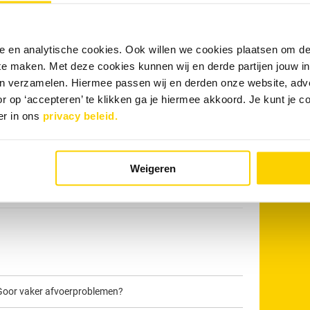
r:
W
nele en analytische cookies. Ook willen we cookies plaatsen om 
r
 te maken. Met deze cookies kunnen wij en derde partijen jouw i
tank
en verzamelen. Hiermee passen wij en derden onze website, adv
r op ‘accepteren’ te klikken ga je hiermee akkoord. Je kunt je c
74 - 7600 440
voor rioolproblemen in Goor en omgeving
er in ons
privacy beleid.
Weigeren
Goor vaker afvoerproblemen?