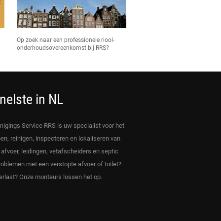
Op zoek naar een professionele riool-
onderhoudsovereenkomst bij RRS?
nelste in NL
inigings Service RRS is uw specialist voor het
en, reinigen, inspecteren en lokaliseren van
, afvoer, leidingen, vetafscheiders en septic
roblemen met een verstopte afvoer of toilet?
rlast? Onze monteurs lossen het op.