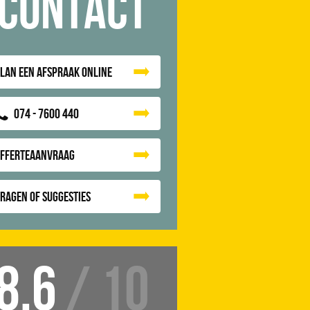
Contact
lan een afspraak online
074 - 7600 440
Offerteaanvraag
ragen of suggesties
8.6
/ 10