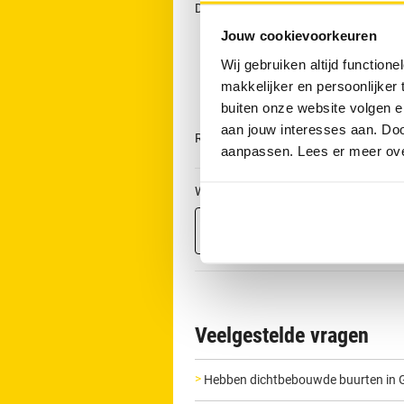
Direct contact is aan te raden wannee
Jouw cookievoorkeuren
Het toilet overloopt
Wij gebruiken altijd functio
Water omhoogkomt uit de afvoe
makkelijker en persoonlijker
Er sprake is van aanhoudende s
buiten onze website volgen 
aan jouw interesses aan. Doo
RRS is 24 uur per dag bereikbaar via
0
aanpassen. Lees er meer ov
Wil je direct van je verstopping af?
Maak nu een afspraak
Veelgestelde vragen
Hebben dichtbebouwde buurten in 