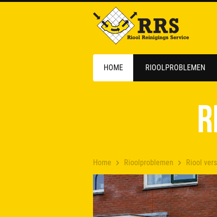
HOME
RIOOLPROBLEMEN
R
Home
Rioolproblemen
Riool ver