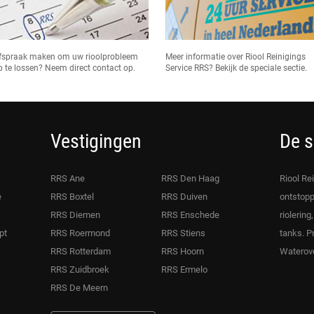
fspraak maken om uw rioolprobleem
Meer informatie over Riool Reinigings
p te lossen? Neem direct contact op.
Service RRS? Bekijk de speciale sectie.
Vestigingen
De s
RRS Ane
RRS Den Haag
Riool Re
e
RRS Boxtel
RRS Duiven
ontstopp
RRS Diemen
RRS Enschede
riolering
pt
RRS Roermond
RRS Stiens
tanks. P
RRS Rotterdam
RRS Hoorn
Waterove
RRS Zuidbroek
RRS Ermelo
RRS De Meern