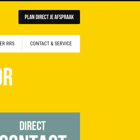
Plan direct je afspraak
ER RRS
CONTACT & SERVICE
or
Direct