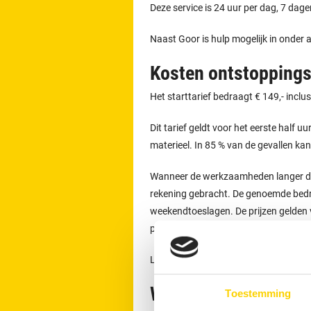
Deze service is 24 uur per dag, 7 dag
Naast Goor is hulp mogelijk in onder
Kosten ontstoppings
Het starttarief bedraagt € 149,- inclu
Dit tarief geldt voor het eerste half u
materieel. In 85 % van de gevallen ka
Wanneer de werkzaamheden langer dure
rekening gebracht. De genoemde bedra
weekendtoeslagen. De prijzen gelden vo
plaats.
Lees meer over
onze tarieven, garanti
Wanneer direct con
Toestemming