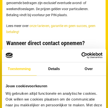
genoemde bedragen zijn exclusief eventuele avond- of
weekendtoeslagen. De prijzen gelden voor particulieren.
Betaling vindt bij voorkeur per PIN plaats.
Lees meer over
onze tarieven, garantie en geen succes, geen
betaling!
Wanneer direct contact opnemen?
Direct contact is aan te raden wanneer:
Het toilet overloopt
Water omhoogkomt uit de afvoer
Toestemming
Details
Over
Er sprake is van aanhoudende stank
RRS is 24 uur per dag bereikbaar via
040 - 7440 300
voor
Jouw cookievoorkeuren
rioolproblemen in Geldrop en omgeving.
Wij gebruiken altijd functionele en analytische cookies.
Ook willen we cookies plaatsen om de communicatie
naar jou makkelijker en persoonlijker te maken. Met deze
Wil je direct van je verstopping af?