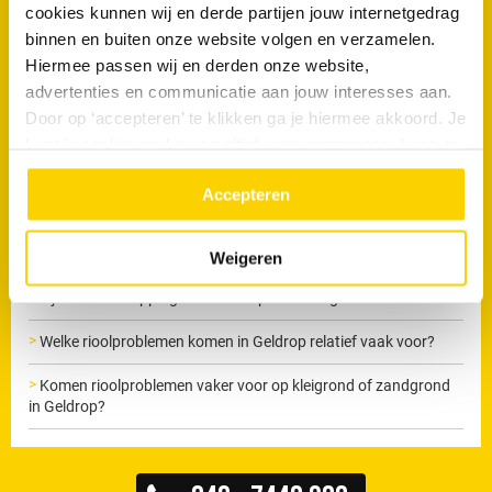
cookies kunnen wij en derde partijen jouw internetgedrag
Maak nu een afspraak
binnen en buiten onze website volgen en verzamelen.
Hiermee passen wij en derden onze website,
advertenties en communicatie aan jouw interesses aan.
Door op ‘accepteren’ te klikken ga je hiermee akkoord. Je
kunt je cookievoorkeuren altijd weer aanpassen. Lees er
meer over in ons
privacy beleid.
Veelgestelde vragen
Accepteren
Welke oorzaken van verstoppingen zien jullie het meest in
Geldrop?
Weigeren
Zijn rioolverstoppingen in Geldrop seizoensgebonden?
Welke rioolproblemen komen in Geldrop relatief vaak voor?
Komen rioolproblemen vaker voor op kleigrond of zandgrond
in Geldrop?