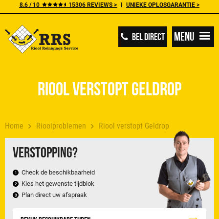
8.6 / 10
15306 REVIEWS >
UNIEKE OPLOSGARANTIE >
Menu
BEL DIRECT
Riool verstopt Geldrop
Home
Rioolproblemen
Riool verstopt Geldrop
Verstopping?
Check de beschikbaarheid
Kies het gewenste tijdblok
Plan direct uw afspraak