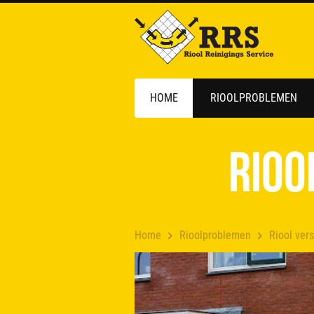
HOME
RIOOLPROBLEMEN
Rioo
Home
Rioolproblemen
Riool ver