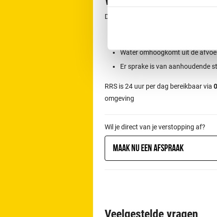
Wanneer direct con
Direct contact is aan te raden wannee
Het toilet overloopt
Water omhoogkomt uit de afvoe
Er sprake is van aanhoudende s
RRS is 24 uur per dag bereikbaar via
0
omgeving
Wil je direct van je verstopping af?
Maak nu een afspraak
Veelgestelde vragen