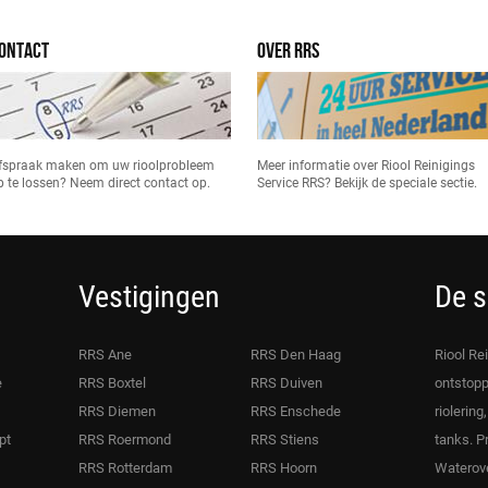
ONTACT
OVER RRS
fspraak maken om uw rioolprobleem
Meer informatie over Riool Reinigings
p te lossen? Neem direct contact op.
Service RRS? Bekijk de speciale sectie.
Vestigingen
De s
RRS Ane
RRS Den Haag
Riool Re
e
RRS Boxtel
RRS Duiven
ontstopp
RRS Diemen
RRS Enschede
riolering
pt
RRS Roermond
RRS Stiens
tanks. P
RRS Rotterdam
RRS Hoorn
Waterove