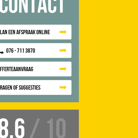
Contact
lan een afspraak online
076 - 711 3870
Offerteaanvraag
ragen of suggesties
8.6
/ 10