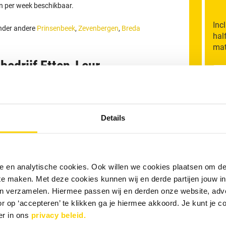
en per week beschikbaar.
Inc
onder andere
Prinsenbeek
,
Zevenbergen
,
Breda
hal
mat
bedrijf Etten-Leur
M
sief BTW.
ur en is inclusief voorrijkosten en inzet van standaard
Details
n de verstopping binnen dit tarief worden verholpen.
An
n, wordt € 32,50 inclusief BTW per extra kwartier in
gen zijn exclusief eventuele avond- of
R
or particulieren. Betaling vindt bij voorkeur per PIN
nele en analytische cookies. Ook willen we cookies plaatsen om 
 te maken. Met deze cookies kunnen wij en derde partijen jouw i
T
en verzamelen. Hiermee passen wij en derden onze website, adv
e en geen succes, geen betaling!
r op ‘accepteren’ te klikken ga je hiermee akkoord. Je kunt je c
er in ons
privacy beleid.
D