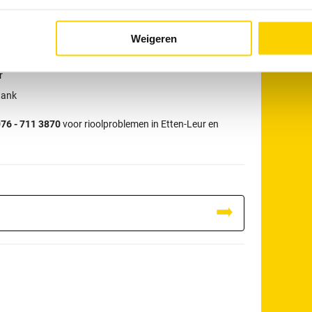
tact opnemen?
r:
W
Weigeren
r
tank
76 - 711 3870
voor rioolproblemen in Etten-Leur en