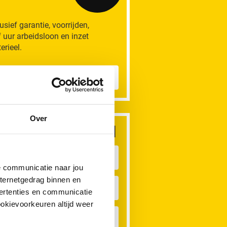
lusief garantie, voorrijden,
f uur arbeidsloon en inzet
erieel.
eer informatie
Over
dere rioolproblemen
iool Verstopt
de communicatie naar jou
nternetgedrag binnen en
oilet Verstopt
ertenties en communicatie
ookievoorkeuren altijd weer
ouche Verstopt