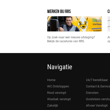
WERKEN BIJ RRS
C
Op zoek naar een nieuwe uitdaging?
A
Bekijk de vacatures van RRS.
o
Navigatie
Home
24/7 bereikbaar
WC Ontstoppen
Contact & Servic
Riool verstopt
Diensten
Wasbak verstopt
Gootsteen versto
Zakelijk
Afvoer Verstopt