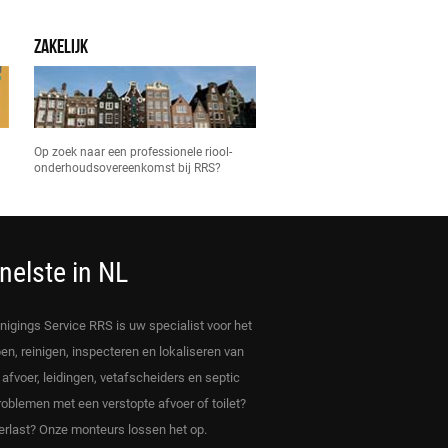
ZAKELIJK
Op zoek naar een professionele riool-
onderhoudsovereenkomst bij RRS?
nelste in NL
inigings Service RRS is uw specialist voor het
en, reinigen, inspecteren en lokaliseren van
, afvoer, leidingen, vetafscheiders en septic
roblemen met een verstopte afvoer of toilet?
rlast? Onze monteurs lossen het op.