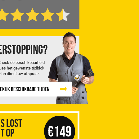
erstopping?
Check de beschikbaarheid
Kies het gewenste tijdblok
Plan direct uw afspraak
ekijk beschikbare tijden
S Lost
€149
t op