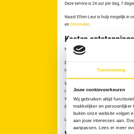
Deze service is 24 uur per dag, 7 dag
Naast Etten-Leur is hulp mogelijk in 
en
Drimmelen
.
Kosten ontstoppings
Het starttarief bedraagt € 149,- inclu
Dit tarief geldt voor het eerste half u
Toestemming
materieel. In 85 % van de gevallen ka
Wanneer de werkzaamheden langer dure
Jouw cookievoorkeuren
rekening gebracht. De genoemde bedra
weekendtoeslagen. De prijzen gelden vo
Wij gebruiken altijd functio
plaats.
makkelijker en persoonlijker
buiten onze website volgen 
Lees meer over
onze tarieven, garanti
aan jouw interesses aan. Doo
aanpassen. Lees er meer ov