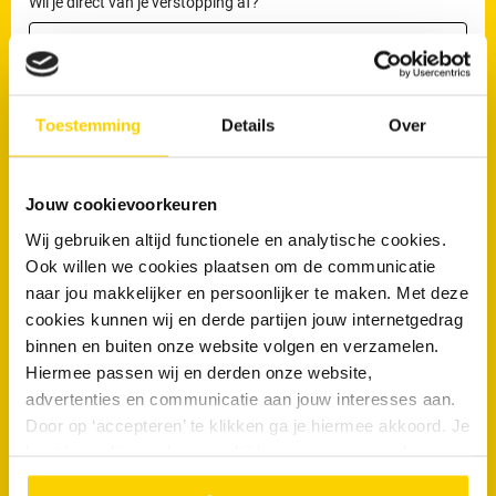
Wil je direct van je verstopping af?
Maak nu een afspraak
Toestemming
Details
Over
Veelgestelde vragen
Jouw cookievoorkeuren
Hebben buitenwijken van Emmeloord andere rioolproblemen
Wij gebruiken altijd functionele en analytische cookies.
dan de binnenstad?
Ook willen we cookies plaatsen om de communicatie
naar jou makkelijker en persoonlijker te maken. Met deze
Kunnen verzakkingen in Emmeloord leiden tot rioolproblemen?
cookies kunnen wij en derde partijen jouw internetgedrag
Komen afvoerproblemen vaker voor in gestapelde bouw in
binnen en buiten onze website volgen en verzamelen.
Emmeloord?
Hiermee passen wij en derden onze website,
advertenties en communicatie aan jouw interesses aan.
Zijn rioolproblemen rondom bomen te voorkomen?
Door op ‘accepteren’ te klikken ga je hiermee akkoord. Je
kunt je cookievoorkeuren altijd weer aanpassen. Lees er
meer over in ons
privacy beleid.
“De monteur stonk een beetje maar dat kon je