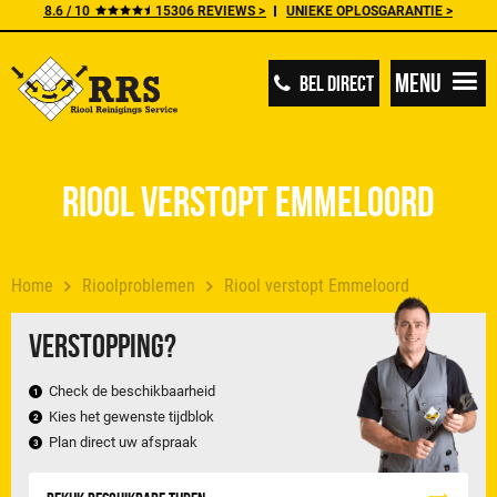
8.6 / 10
15306 REVIEWS >
UNIEKE OPLOSGARANTIE >
Menu
BEL DIRECT
Riool verstopt Emmeloord
Home
Rioolproblemen
Riool verstopt Emmeloord
Verstopping?
Check de beschikbaarheid
Kies het gewenste tijdblok
Plan direct uw afspraak