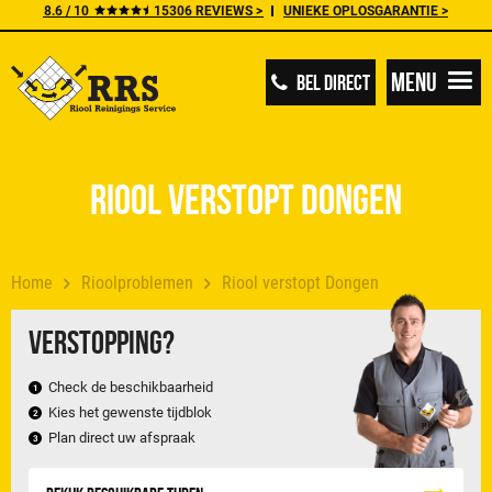
8.6 / 10
15306 REVIEWS >
UNIEKE OPLOSGARANTIE >
Menu
BEL DIRECT
Riool verstopt Dongen
Home
Rioolproblemen
Riool verstopt Dongen
Verstopping?
Check de beschikbaarheid
Kies het gewenste tijdblok
Plan direct uw afspraak