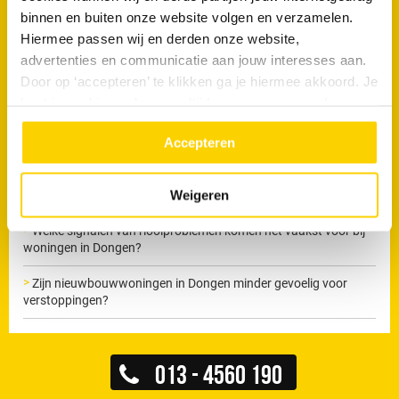
Maak nu een afspraak
binnen en buiten onze website volgen en verzamelen.
Hiermee passen wij en derden onze website,
advertenties en communicatie aan jouw interesses aan.
Door op ‘accepteren’ te klikken ga je hiermee akkoord. Je
Veelgestelde vragen
kunt je cookievoorkeuren altijd weer aanpassen. Lees er
meer over in ons
privacy beleid.
Accepteren
Heeft zware regenval invloed op afvoerproblemen in Dongen?
Komen terugkerende verstoppingen vaker voor in bepaalde
Weigeren
delen van Dongen?
Welke signalen van rioolproblemen komen het vaakst voor bij
woningen in Dongen?
Zijn nieuwbouwwoningen in Dongen minder gevoelig voor
verstoppingen?
013 - 4560 190