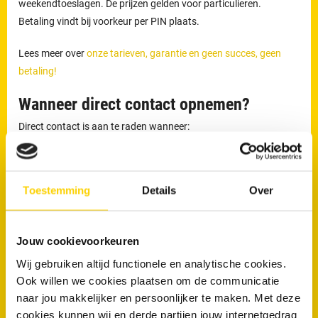
weekendtoeslagen. De prijzen gelden voor particulieren.
Betaling vindt bij voorkeur per PIN plaats.
Lees meer over
onze tarieven, garantie en geen succes, geen
betaling!
Wanneer direct contact opnemen?
Direct contact is aan te raden wanneer:
Het toilet overloopt
Water omhoogkomt uit de afvoer
Toestemming
Details
Over
Er sprake is van aanhoudende stank
RRS is 24 uur per dag bereikbaar via
013 - 4560 190
voor
Jouw cookievoorkeuren
rioolproblemen in Dongen en omgeving
Wij gebruiken altijd functionele en analytische cookies.
Ook willen we cookies plaatsen om de communicatie
Wil je direct van je verstopping af?
naar jou makkelijker en persoonlijker te maken. Met deze
cookies kunnen wij en derde partijen jouw internetgedrag