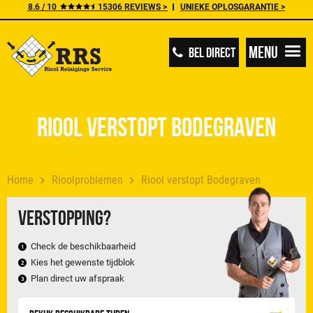
8.6 / 10
15306 REVIEWS >
UNIEKE OPLOSGARANTIE >
Menu
BEL DIRECT
Riool verstopt Bodegraven
Home
Rioolproblemen
Riool verstopt Bodegraven
Verstopping?
Check de beschikbaarheid
Kies het gewenste tijdblok
Plan direct uw afspraak