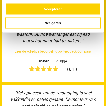
verstoppingen?
meer over in ons
privacy beleid.
Accepteren
“Medewerker was heel duidelijk en zeer
Weigeren
professioneel en zei ook wat hij deed en
waarom. Duurde wat langer dat hij had
ingeschat maar had te maken...”
Lees de volledige beoordeling op Feedback Company
mevrouw Plugge
10/10
“Het oplossen van de verstopping is snel
vakkundig en netjes gegaan. De monteur was
heel beleefd en gaf goede uitleg.”