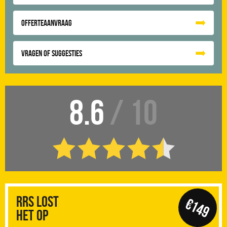
Offerteaanvraag
Vragen of suggesties
8.6
/ 10
RRS Lost
€149
het op