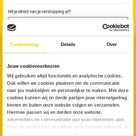
Wil je direct van je verstopping af?
Maak nu een afspraak
Toestemming
Details
Over
Veelgestelde vragen
Jouw cookievoorkeuren
Wij gebruiken altijd functionele en analytische cookies.
Kunnen weersomstandigheden in Bodegraven bijdragen aan
Ook willen we cookies plaatsen om de communicatie
rioolproblemen?
naar jou makkelijker en persoonlijker te maken. Met deze
Hebben gemeentelijke bomen invloed op particuliere
cookies kunnen wij en derde partijen jouw internetgedrag
rioolaansluitingen?
binnen en buiten onze website volgen en verzamelen.
Hiermee passen wij en derden onze website,
Zijn er in Bodegraven specifieke omstandigheden die
advertenties en communicatie aan jouw interesses aan.
verstoppingen kunnen veroorzaken?
Door op ‘accepteren’ te klikken ga je hiermee akkoord. Je
Zijn nieuwbouwwoningen in Bodegraven minder gevoelig voor
kunt je cookievoorkeuren altijd weer aanpassen. Lees er