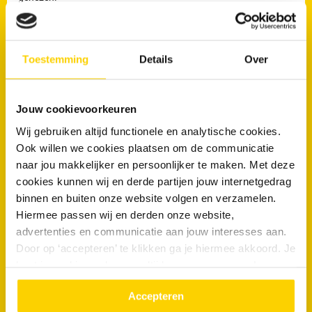
Toestemming
Details
Over
088 - 030 13 13
Jouw cookievoorkeuren
Wij gebruiken altijd functionele en analytische cookies.
Direct
Ook willen we cookies plaatsen om de communicatie
Contact
naar jou makkelijker en persoonlijker te maken. Met deze
cookies kunnen wij en derde partijen jouw internetgedrag
binnen en buiten onze website volgen en verzamelen.
Hiermee passen wij en derden onze website,
advertenties en communicatie aan jouw interesses aan.
Plan een afspraak online
Door op ‘accepteren’ te klikken ga je hiermee akkoord. Je
kunt je cookievoorkeuren altijd weer aanpassen. Lees er
088 - 030 13 13
meer over in ons
privacy beleid.
Accepteren