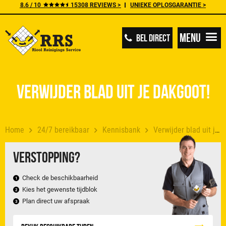
8.6 / 10
15308 REVIEWS >
UNIEKE OPLOSGARANTIE >
Menu
BEL DIRECT
Verwijder blad uit je dakgoot!
Home
24/7 bereikbaar
Kennisbank
Verwijder blad uit je dakgoot!
Verstopping?
Check de beschikbaarheid
Kies het gewenste tijdblok
Plan direct uw afspraak