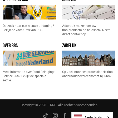
Op zoek naar een nieuwe uitdaging?
Afspraak maken om uw
Bekijk de vacatures van RRS.
rioolprobleem op te lossen? Neem
direct contact op.
OVER RRS
ZAKELIJK
Meer informatie over Riool Reinigings
Op zoek naar een professionele riool-
Service RRS? Bekijk de speciale
onderhoudsovereenkomst bij RRS?
sectie.
Copyright © 2026 – RRS. Alle rechten voorbehouden
Nederlands