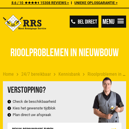
8.6 / 10
15308 REVIEWS >
UNIEKE OPLOSGARANTIE >
Menu
BEL DIRECT
Rioolproblemen in nieuwbouw
Home
24/7 bereikbaar
Kennisbank
Rioolproblemen in nieuwbouw
Verstopping?
Check de beschikbaarheid
Kies het gewenste tijdblok
Plan direct uw afspraak