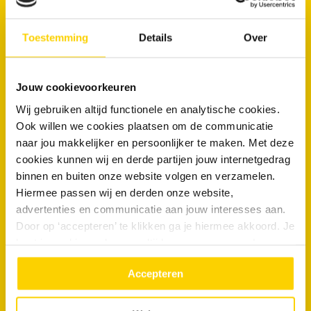
Steeds meer mensen werken vanuit huis.
Toestemming
Details
Over
Daardoor worden toiletten, keukens en afvoeren vaker gebruikt
dan voorheen.
Jouw cookievoorkeuren
Een rioolsysteem dat jarenlang ontworpen werd voor een ander
Wij gebruiken altijd functionele en analytische cookies.
gebruikspatroon krijgt daardoor een hogere dagelijkse
Ook willen we cookies plaatsen om de communicatie
belasting.
naar jou makkelijker en persoonlijker te maken. Met deze
Stankoverlast zonder verstopping
cookies kunnen wij en derde partijen jouw internetgedrag
binnen en buiten onze website volgen en verzamelen.
Niet iedere rioolklacht begint met een verstopping.
Hiermee passen wij en derden onze website,
advertenties en communicatie aan jouw interesses aan.
In nieuwbouwwoningen wordt ook regelmatig melding gemaakt
Door op ‘accepteren’ te klikken ga je hiermee akkoord. Je
van rioollucht.
kunt je cookievoorkeuren altijd weer aanpassen. Lees er
meer over in ons
privacy beleid.
Dit kan ontstaan door sifons die uitdrogen, onvoldoende
Accepteren
ontluchting of afvoeren die weinig worden gebruikt.
Daardoor kunnen rioolgassen vanuit het afvoersysteem de