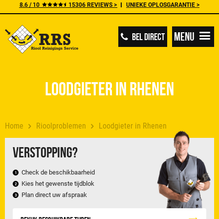
8.6 / 10
15306 REVIEWS >
UNIEKE OPLOSGARANTIE >
Menu
BEL DIRECT
Loodgieter in Rhenen
Home
Rioolproblemen
Loodgieter in Rhenen
Verstopping?
Check de beschikbaarheid
Kies het gewenste tijdblok
Plan direct uw afspraak