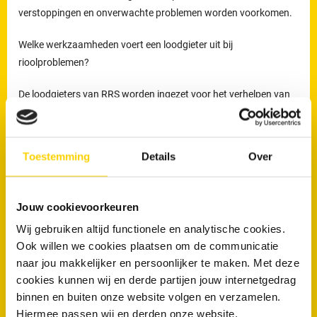
verstoppingen en onverwachte problemen worden voorkomen.
Welke werkzaamheden voert een loodgieter uit bij
rioolproblemen?
De loodgieters van RRS worden ingezet voor het verhelpen van
verstoppingen en lekkages, maar ook voor het reinigen,
inspecteren en preventief onderhouden van rioleringen.
Preventief onderhoud helpt om ophoping van vuil tijdig te
Toestemming
Details
Over
verwijderen en verkleint de kans op terugkerende verstoppingen
en onverwachte kosten.
Jouw cookievoorkeuren
Loodgieters voor ontstopping van uw WC
Wij gebruiken altijd functionele en analytische cookies.
of afvoer in Rhenen
Ook willen we cookies plaatsen om de communicatie
Wanneer is een loodgieter nodig bij een verstopte wc of afvoer?
naar jou makkelijker en persoonlijker te maken. Met deze
cookies kunnen wij en derde partijen jouw internetgedrag
Een loodgieter is nodig wanneer een toilet of afvoer niet meer
binnen en buiten onze website volgen en verzamelen.
doorspoelt of wanneer een verstopping blijft terugkomen. Wordt
Hiermee passen wij en derden onze website,