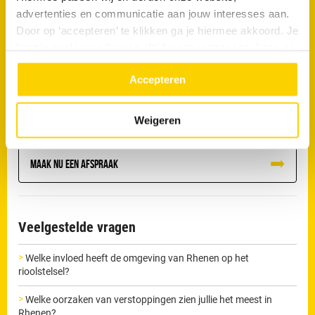
een blokkade niet correct verholpen, dan kan deze verergeren en
advertenties en communicatie aan jouw interesses aan.
uiteindelijk leiden tot lekkage of schade aan de riolering.
Door op ‘accepteren’ te klikken ga je hiermee akkoord. Je
kunt je cookievoorkeuren altijd weer aanpassen. Lees er
De loodgieters van RRS in Rhenen beschikken over professionele
meer over in ons
privacy beleid.
apparatuur om dit soort verstoppingen zorgvuldig te verhelpen
Accepteren
en herhaling te voorkomen.
Weigeren
Wil je direct van je verstopping af?
Maak nu een afspraak
Veelgestelde vragen
Welke invloed heeft de omgeving van Rhenen op het
rioolstelsel?
Welke oorzaken van verstoppingen zien jullie het meest in
Rhenen?