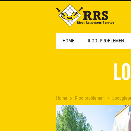
HOME
RIOOLPROBLEMEN
Lo
Home
Rioolproblemen
Loodgiete