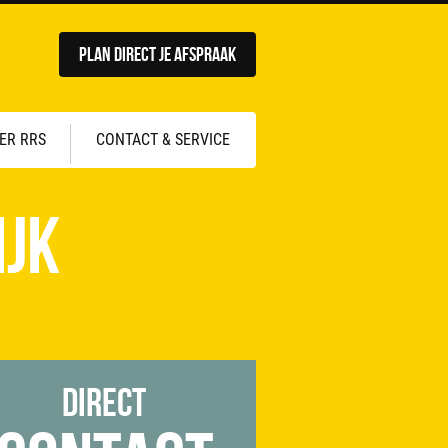
Plan direct je afspraak
ER RRS
CONTACT & SERVICE
ijk
Direct