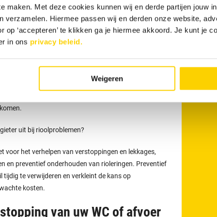
 te maken. Met deze cookies kunnen wij en derde partijen jouw i
en verzamelen. Hiermee passen wij en derden onze website, adv
an uw afvoer
maakt u eenvoudig online
. Ook kunt u 24 uur
r op ‘accepteren’ te klikken ga je hiermee akkoord. Je kunt je c
 via
071 - 8900 700
.
er in ons
privacy beleid.
onze loodgieters
t voor meer dan alleen het verhelpen van verstoppingen
Weigeren
eden uit zoals het reinigen, inspecteren en preventief
eriodiek onderhoud kunnen verstoppingen en
rkomen.
eter uit bij rioolproblemen?
t voor het verhelpen van verstoppingen en lekkages,
en en preventief onderhouden van rioleringen. Preventief
tijdig te verwijderen en verkleint de kans op
rwachte kosten.
tstopping van uw WC of afvoer