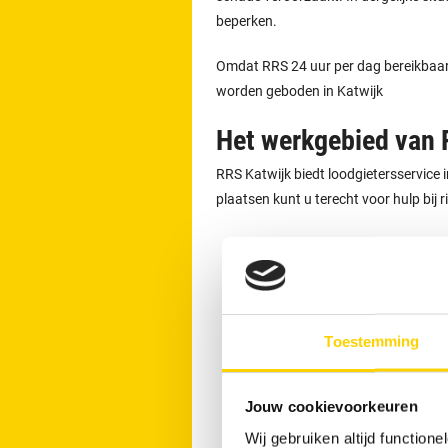
beperken.
Omdat RRS 24 uur per dag bereikbaar is
worden geboden in Katwijk
Het werkgebied van 
RRS Katwijk biedt loodgietersservice 
plaatsen kunt u terecht voor hulp bij 
Rijnsburg
Oegstgeest
Noordwijk
Wassenaar
Toestemming
Leiden
Sassenheim
Jouw cookievoorkeuren
Leiderdorp
Wij gebruiken altijd functio
Lisse