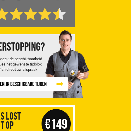
erstopping?
Check de beschikbaarheid
Kies het gewenste tijdblok
Plan direct uw afspraak
ekijk beschikbare tijden
S Lost
€149
t op