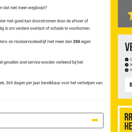
er dat niet meer wegloopt?
ater niet goed kan doorstromen door de afvoer of
odig is om verdere overlast of schade te voorkomen.
ters- en rioolservicebedrijf met meer dan
350
eigen
V
el gevallen snel service worden verleend bij het
ek, 365 dagen per jaar bereikbaar voor het verhelpen van
B
RR
he