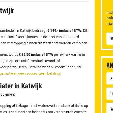
twijk
Inc
hal
mat
kzaamheden in Katwijk bedraagt
€ 149,- inclusief BTW
. Dit
n is inclusief voorrijkosten en de inzet van standaard
M
 een verstopping binnen dit starttarief worden verholpen.
uren, wordt
€ 32,50 inclusief BTW
per extra kwartier in
gen zijn exclusief eventuele avond- of
An
or particulieren. Betaling vindt bij voorkeur per PIN
 garantie en geen succes, geen betaling!
K
eter in Katwijk
D
problemen?
pping of lekkage direct wateroverlast, stank of risico op
W
aties is snel ingrijpen belangrijk om verdere problemen te