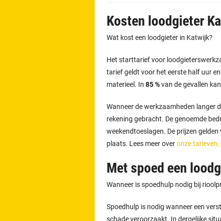
Kosten loodgieter Ka
Wat kost een loodgieter in Katwijk?
Het starttarief voor loodgieterswer
tarief geldt voor het eerste half uur e
materieel. In
85 %
van de gevallen kan
Wanneer de werkzaamheden langer d
rekening gebracht. De genoemde bedra
weekendtoeslagen. De prijzen gelden vo
plaats. Lees meer over
onze tarieven,
Met spoed een loodgi
Wanneer is spoedhulp nodig bij riool
Spoedhulp is nodig wanneer een versto
schade veroorzaakt. In dergelijke situ