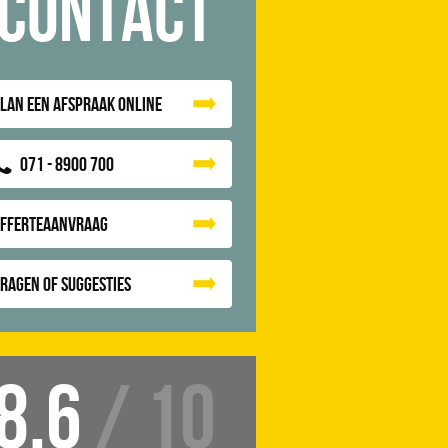
Contact
lan een afspraak online
071 - 8900 700
Offerteaanvraag
ragen of suggesties
8.6
/ 10