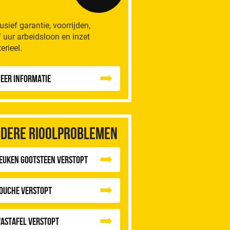
lusief garantie, voorrijden,
f uur arbeidsloon en inzet
erieel.
eer informatie
dere rioolproblemen
euken Gootsteen Verstopt
ouche Verstopt
astafel Verstopt