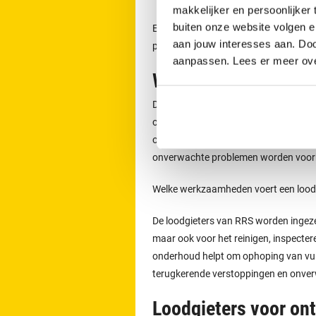
makkelijker en persoonlijker
buiten onze website volgen 
Een afspraak voor het ontstoppen v
aan jouw interesses aan. Doo
per dag telefonisch contact opnemen
aanpassen. Lees er meer ov
Werkzaamheden van 
De loodgieters van RRS worden ingeze
of lekkages. Zij voeren ook werkzaamh
onderhouden van rioleringen. Door p
onverwachte problemen worden voo
Welke werkzaamheden voert een loodgi
De loodgieters van RRS worden ingeze
maar ook voor het reinigen, inspecter
onderhoud helpt om ophoping van vuil 
terugkerende verstoppingen en onve
Loodgieters voor on