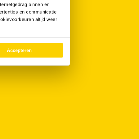
nternetgedrag binnen en
ertenties en communicatie
ookievoorkeuren altijd weer
Accepteren