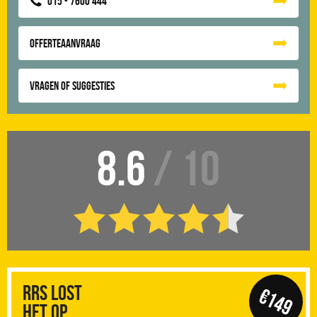
015 - 7600 444
Offerteaanvraag
Vragen of suggesties
8.6
/ 10
RRS Lost
€149
het op