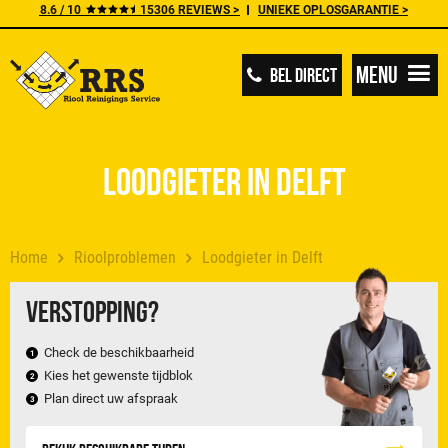
8.6 / 10
15306 REVIEWS >
UNIEKE OPLOSGARANTIE >
Menu
BEL DIRECT
Loodgieter in Delft
Home
Rioolproblemen
Loodgieter in Delft
Verstopping?
Check de beschikbaarheid
Kies het gewenste tijdblok
Plan direct uw afspraak