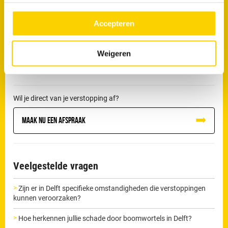
kunt je cookievoorkeuren altijd weer aanpassen. Lees er
een blokkade niet correct verholpen, dan kan deze verergeren en
meer over in ons
privacy beleid.
uiteindelijk leiden tot lekkage of schade aan de riolering.
Accepteren
De loodgieters van RRS in Delft beschikken over professionele
Weigeren
apparatuur om dit soort verstoppingen zorgvuldig te verhelpen
en herhaling te voorkomen.
Wil je direct van je verstopping af?
Maak nu een afspraak
Veelgestelde vragen
Zijn er in Delft specifieke omstandigheden die verstoppingen
kunnen veroorzaken?
Hoe herkennen jullie schade door boomwortels in Delft?