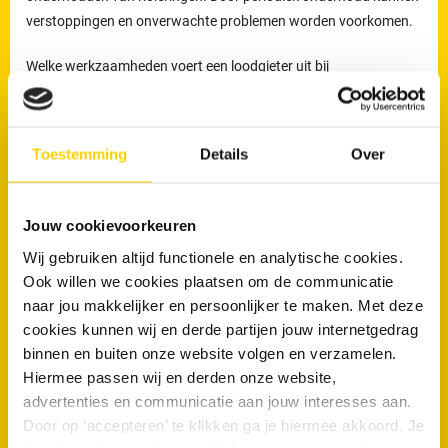
verstoppingen en onverwachte problemen worden voorkomen.
Welke werkzaamheden voert een loodgieter uit bij
rioolproblemen?
De loodgieters van RRS worden ingezet voor het verhelpen van
Toestemming
Details
Over
verstoppingen en lekkages, maar ook voor het reinigen,
inspecteren en preventief onderhouden van rioleringen.
Preventief onderhoud helpt om ophoping van vuil tijdig te
Jouw cookievoorkeuren
verwijderen en verkleint de kans op terugkerende verstoppingen
Wij gebruiken altijd functionele en analytische cookies.
en onverwachte kosten.
Ook willen we cookies plaatsen om de communicatie
Loodgieters voor ontstopping van uw WC
naar jou makkelijker en persoonlijker te maken. Met deze
cookies kunnen wij en derde partijen jouw internetgedrag
of afvoer in Delft
binnen en buiten onze website volgen en verzamelen.
Wanneer is een loodgieter nodig bij een verstopte wc of afvoer?
Hiermee passen wij en derden onze website,
advertenties en communicatie aan jouw interesses aan.
Een loodgieter is nodig wanneer een toilet of afvoer niet meer
Door op ‘accepteren’ te klikken ga je hiermee akkoord. Je
doorspoelt of wanneer een verstopping blijft terugkomen. Wordt