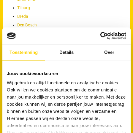
Tilburg
Breda
Den Bosch
Roosendaal
Helmond
Toestemming
Details
Over
Een afspraak voor het ontstoppen van uw afvoer
maakt u
eenvoudig online
. Ook kunt u 24 uur per dag telefonisch contact
opnemen via
040 74 40 300
.
Jouw cookievoorkeuren
Werkzaamheden van onze loodgieters
Wij gebruiken altijd functionele en analytische cookies.
Ook willen we cookies plaatsen om de communicatie
De loodgieters van RRS worden ingezet voor meer dan alleen het
naar jou makkelijker en persoonlijker te maken. Met deze
verhelpen van verstoppingen of lekkages. Zij voeren ook
cookies kunnen wij en derde partijen jouw internetgedrag
werkzaamheden uit zoals het reinigen, inspecteren en preventief
binnen en buiten onze website volgen en verzamelen.
onderhouden van rioleringen. Door periodiek onderhoud kunnen
Hiermee passen wij en derden onze website,
verstoppingen en onverwachte problemen worden voorkomen.
advertenties en communicatie aan jouw interesses aan.
Door op ‘accepteren’ te klikken ga je hiermee akkoord. Je