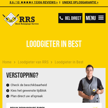
8.6 / 10
15306 REVIEWS >
UNIEKE OPLOSGARANTIE >
Menu
BEL DIRECT
Loodgieter in Best
Home
Loodgieter van RRS
Loodgieter in Best
Verstopping?
Check de beschikbaarheid
Kies het gewenste tijdblok
Plan direct uw afspraak