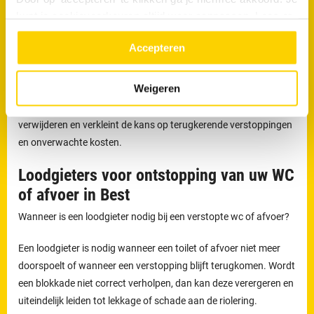
Welke werkzaamheden voert een loodgieter uit bij
kunt je cookievoorkeuren altijd weer aanpassen. Lees er
rioolproblemen?
meer over in ons
privacy beleid.
Accepteren
De loodgieters van RRS worden ingezet voor het verhelpen van
verstoppingen en lekkages, maar ook voor het reinigen,
Weigeren
inspecteren en preventief onderhouden van rioleringen.
Preventief onderhoud helpt om ophoping van vuil tijdig te
verwijderen en verkleint de kans op terugkerende verstoppingen
en onverwachte kosten.
Loodgieters voor ontstopping van uw WC
of afvoer in Best
Wanneer is een loodgieter nodig bij een verstopte wc of afvoer?
Een loodgieter is nodig wanneer een toilet of afvoer niet meer
doorspoelt of wanneer een verstopping blijft terugkomen. Wordt
een blokkade niet correct verholpen, dan kan deze verergeren en
uiteindelijk leiden tot lekkage of schade aan de riolering.