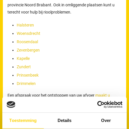
provincie Noord Brabant. Ook in omliggende plaatsen kunt u
terecht voor hulp bij rioolproblemen.
Halsteren
Woensdrecht
Roosendaal
Zevenbergen
Kapelle
Zundert
Prinsenbeek
Drimmelen
Een afspraak voor het ontstoppen van uw afvoer
maakt u
eenvoudig online
. Ook kunt u 24 uur per dag telefonisch contact
opnemen via
076 - 711 3870
.
Toestemming
Details
Over
Werkzaamheden van onze loodgieters