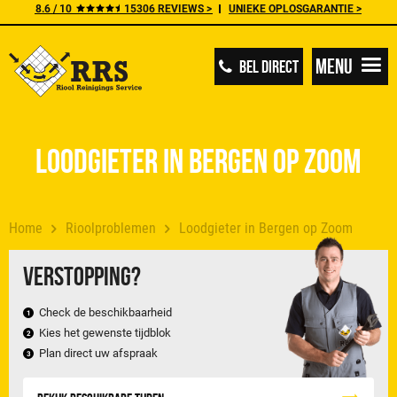
8.6 / 10
15306 REVIEWS >
UNIEKE OPLOSGARANTIE >
Menu
BEL DIRECT
Loodgieter in Bergen op Zoom
Home
Rioolproblemen
Loodgieter in Bergen op Zoom
Verstopping?
Check de beschikbaarheid
Kies het gewenste tijdblok
Plan direct uw afspraak