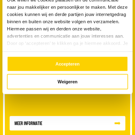
naar jou makkelijker en persoonlijker te maken. Met deze
Offerteaanvraag
cookies kunnen wij en derde partijen jouw internetgedrag
binnen en buiten onze website volgen en verzamelen.
Vragen of suggesties
Hiermee passen wij en derden onze website,
advertenties en communicatie aan jouw interesses aan.
Door op ‘accepteren’ te klikken ga je hiermee akkoord. Je
kunt je cookievoorkeuren altijd weer aanpassen. Lees er
RRS Lost
€149
meer over in ons
privacy beleid.
het op
Accepteren
Weigeren
Inclusief garantie, voorrijden,
half uur arbeidsloon en inzet materieel.
Meer informatie