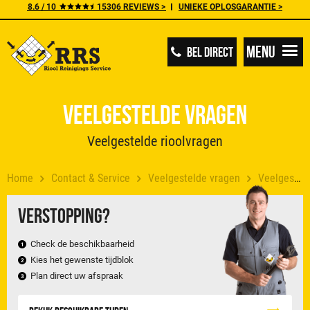
8.6 / 10
15306 REVIEWS >
UNIEKE OPLOSGARANTIE >
Menu
BEL DIRECT
Veelgestelde vragen
Veelgestelde rioolvragen
Home
Contact & Service
Veelgestelde vragen
Veelgestelde rioolvragen
Verstopping?
Check de beschikbaarheid
Kies het gewenste tijdblok
Plan direct uw afspraak