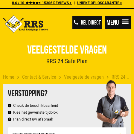
8.6 / 10
15306 REVIEWS >
UNIEKE OPLOSGARANTIE >
Menu
BEL DIRECT
Veelgestelde vragen
RRS 24 Safe Plan
Home
Contact & Service
Veelgestelde vragen
RRS 24 Safe Plan
Verstopping?
Check de beschikbaarheid
Kies het gewenste tijdblok
Plan direct uw afspraak