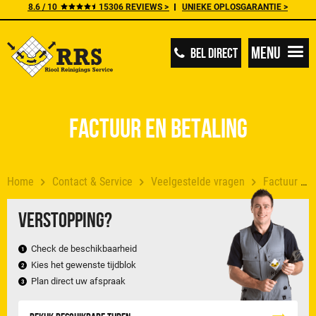
8.6 / 10
15306 REVIEWS >
UNIEKE OPLOSGARANTIE >
Menu
BEL DIRECT
Factuur en betaling
Home
Contact & Service
Veelgestelde vragen
Factuur en betaling
Verstopping?
Check de beschikbaarheid
Kies het gewenste tijdblok
Plan direct uw afspraak