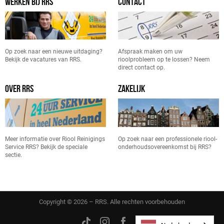
WERKEN BIJ RRS
CONTACT
Op zoek naar een nieuwe uitdaging?
Afspraak maken om uw
Bekijk de vacatures van RRS.
rioolprobleem op te lossen? Neem
direct contact op.
OVER RRS
ZAKELIJK
Meer informatie over Riool Reinigings
Op zoek naar een professionele riool-
Service RRS? Bekijk de speciale
onderhoudsovereenkomst bij RRS?
sectie.
Copyright © 2026 – RRS. Alle rechten voorbehouden