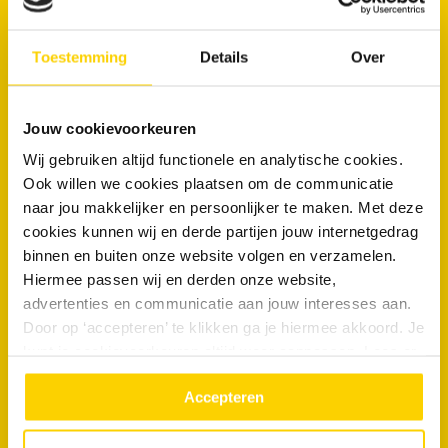
Wat moet ik doen als ik een vraag heb over een factuur?
Waar kan ik een uittreksel KVK of verklaring betalingsgedrag
Toestemming
Details
Over
vinden?
Jouw cookievoorkeuren
Direct
Wij gebruiken altijd functionele en analytische cookies.
Contact
Ook willen we cookies plaatsen om de communicatie
naar jou makkelijker en persoonlijker te maken. Met deze
cookies kunnen wij en derde partijen jouw internetgedrag
binnen en buiten onze website volgen en verzamelen.
Plan een afspraak online
Hiermee passen wij en derden onze website,
advertenties en communicatie aan jouw interesses aan.
Door op ‘accepteren’ te klikken ga je hiermee akkoord. Je
088 - 030 13 13
kunt je cookievoorkeuren altijd weer aanpassen. Lees er
meer over in ons
privacy beleid.
Offerteaanvraag
Accepteren