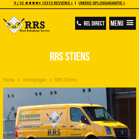
9 / 10
15315 REVIEWS >
UNIEKE OPLOSGARANTIE >
Menu
BEL DIRECT
RRS Stiens
Home
Vestigingen
RRS Stiens